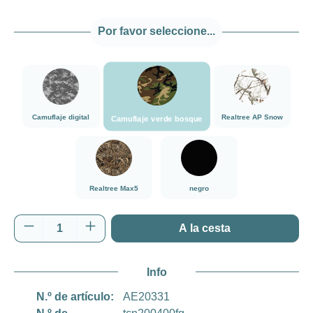
Por favor seleccione...
###Camuflaje verde bosque###LensCoat
###Camuflaje digital###LensCoat
###Realtree AP 
Camuflaje digital
Realtree AP Snow
Camuflaje verde bosque
###Realtree Max5###LensCoat
negro
Realtree Max5
negro
Cantidad del producto: introduce la cantida
A la cesta
Info
N.º de artículo:
AE20331