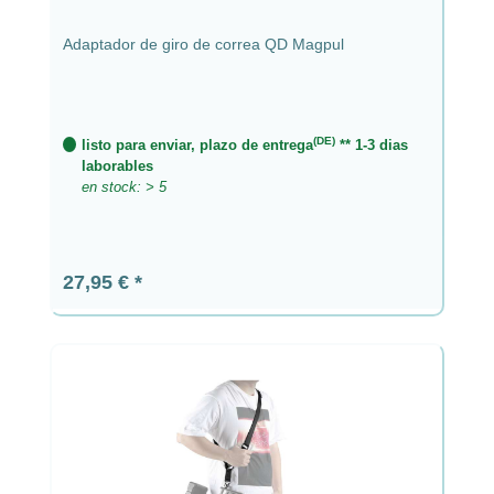
Adaptador de giro de correa QD Magpul
(DE)
listo para enviar, plazo de entrega
** 1-3 dias
laborables
en stock: > 5
Precio normal:
27,95 €