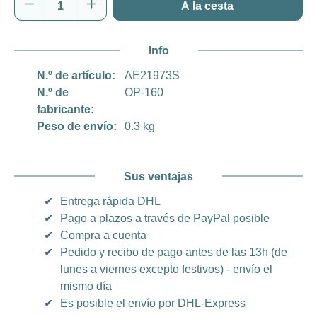
Cantidad del producto: introduce la cantida
A la cesta
Info
N.º de artículo:
AE21973S
N.º de
OP-160
fabricante:
Peso de envío:
0.3 kg
Sus ventajas
✔
Entrega rápida DHL
✔
Pago a plazos a través de PayPal posible
✔
Compra a cuenta
✔
Pedido y recibo de pago antes de las 13h (de
lunes a viernes excepto festivos) - envío el
mismo día
✔
Es posible el envío por DHL-Express