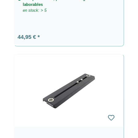
laborables
en stock: > 5
Precio normal:
44,95 €