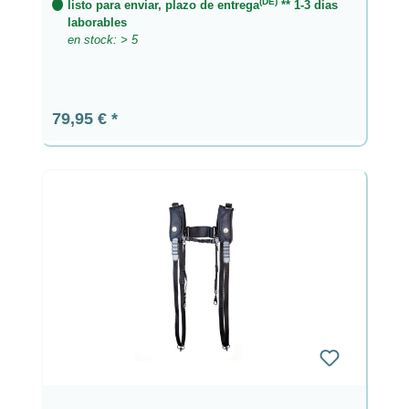
(DE)
listo para enviar, plazo de entrega
** 1-3 dias
laborables
en stock: > 5
Precio normal:
79,95 €