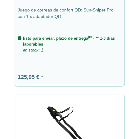
Juego de correas de confort QD: Sun-Sniper Pro
con 1 x adaptador QD
(DE)
listo para enviar, plazo de entrega
** 1-3 dias
laborables
en stock: 1
Precio normal:
125,95 €