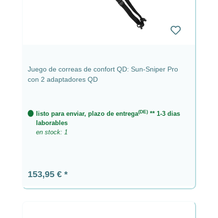
Juego de correas de confort QD: Sun-Sniper Pro
con 2 adaptadores QD
(DE)
listo para enviar, plazo de entrega
** 1-3 dias
laborables
en stock: 1
Precio normal:
153,95 €