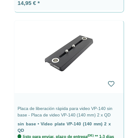
Precio normal:
14,95 €
Placa de liberación rápida para video VP-140 sin
base - Placa de video VP-140 (140 mm) 2 x QD
sin base
•
Video plate VP-140 (140 mm) 2 x
QD
(DE)
listo para enviar, plazo de entrega
** 1-3 dias