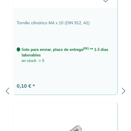
Tornillo cilíndrico M4 x 10 (DIN 912, A2)
(DE)
listo para enviar, plazo de entrega
** 1-3 dias
laborables
en stock: > 5
Precio normal:
0,10 €