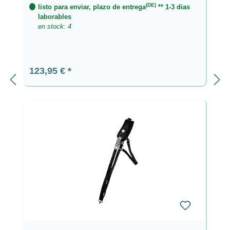
(DE)
listo para enviar, plazo de entrega
** 1-3 dias
laborables
en stock: 4
Precio normal:
123,95 €