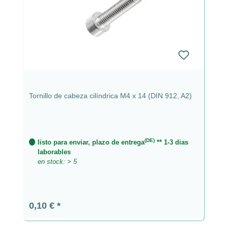
Tornillo de cabeza cilíndrica M4 x 14 (DIN 912, A2)
(DE)
listo para enviar, plazo de entrega
** 1-3 dias
laborables
en stock: > 5
Precio normal:
0,10 €