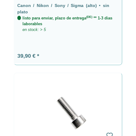
Canon / Nikon / Sony / Sigma (alto)
•
sin
plato
(DE)
listo para enviar, plazo de entrega
** 1-3 dias
laborables
en stock: > 5
Precio normal:
39,90 €