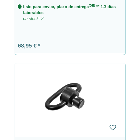
(DE)
listo para enviar, plazo de entrega
** 1-3 dias
laborables
en stock: 2
Precio normal:
68,95 €