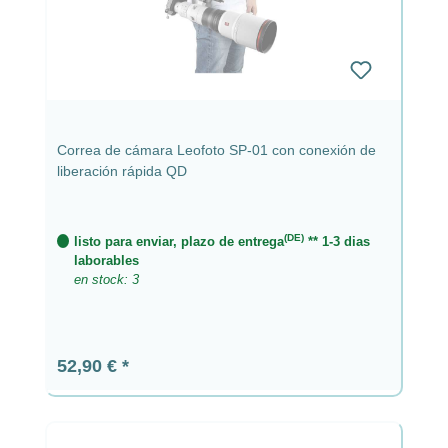
Correa de cámara Leofoto SP-01 con conexión de
liberación rápida QD
(DE)
listo para enviar, plazo de entrega
** 1-3 dias
laborables
en stock: 3
Precio normal:
52,90 €