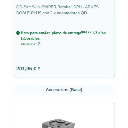
QD-Set: SUN-SNIPER Rotaball DPH - ARNÉS
DOBLE-PLUS con 2 x adaptadores QD
(DE)
listo para enviar, plazo de entrega
** 1-3 dias
laborables
en stock: 2
Precio normal:
201,95 €
Omitir la galería de productos
Accesorios (Base)