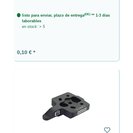
(DE)
listo para enviar, plazo de entrega
** 1-3 dias
laborables
en stock: > 5
Precio normal:
0,10 €