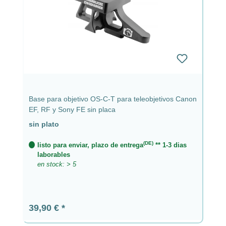
Base para objetivo OS-C-T para teleobjetivos Canon
EF, RF y Sony FE sin placa
sin plato
(DE)
listo para enviar, plazo de entrega
** 1-3 dias
laborables
en stock: > 5
Precio normal:
39,90 €