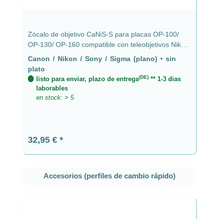
Zócalo de objetivo CaNiS-S para placas OP-100/
OP-130/ OP-160 compatible con teleobjetivos Nikon,
Canon, Sony y Sigma sin placa - CaNiS-S (plano)
Canon / Nikon / Sony / Sigma (plano)
•
sin
plato
(DE)
listo para enviar, plazo de entrega
** 1-3 dias
laborables
en stock: > 5
Precio normal:
32,95 €
Omitir la galería de productos
Accesorios (perfiles de cambio rápido)