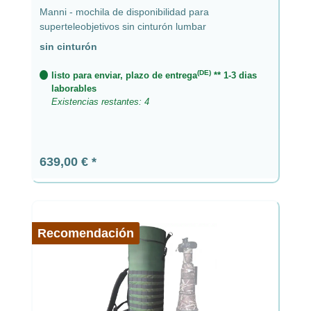
Manni - mochila de disponibilidad para
superteleobjetivos sin cinturón lumbar
sin cinturón
(DE)
listo para enviar, plazo de entrega
** 1-3 dias
laborables
Existencias restantes: 4
Precio normal:
639,00 €
Recomendación