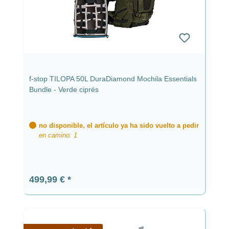
f-stop TILOPA 50L DuraDiamond Mochila Essentials
Bundle - Verde ciprés
no disponible, el artículo ya ha sido vuelto a pedir
en camino: 1
Precio normal:
499,99 €