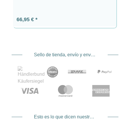
Precio normal:
66,95 €
Sello de tienda, envío y envío. Proveedor de servicios de pago
Esto es lo que dicen nuestros clientes