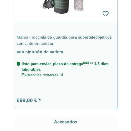
Manni - mochila de guardia para superteleobjetivos
con cinturón lumbar
con cinturón de cadera
(DE)
listo para enviar, plazo de entrega
** 1-3 dias
laborables
Existencias restantes: 4
Precio normal:
699,00 €
Omitir la galería de productos
Accesorios