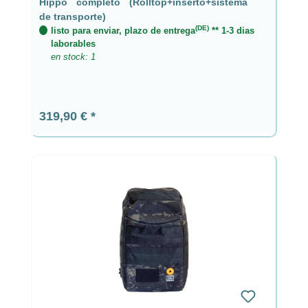
Hippo completo (Rolltop+inserto+sistema
de transporte)
(DE)
listo para enviar, plazo de entrega
** 1-3 dias
laborables
en stock: 1
Precio normal:
319,90 €