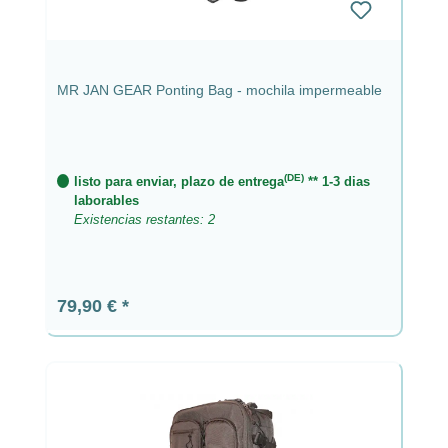
MR JAN GEAR Ponting Bag - mochila impermeable
(DE)
listo para enviar, plazo de entrega
** 1-3 dias
laborables
Existencias restantes: 2
Precio normal:
79,90 €