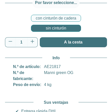
Por favor seleccione...
con cinturón de cadera
sin cinturón
Cantidad del producto: introduce la cantida
A la cesta
Info
N.º de artículo:
AE21817
N.º de
Manni green OG
fabricante:
Peso de envío:
4 kg
Sus ventajas
✔
Entrega rápida DHL