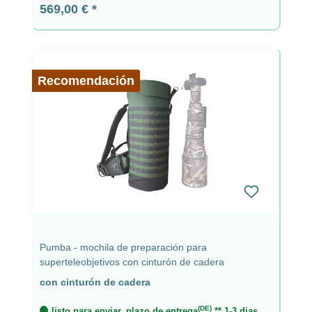
Precio normal:
569,00 €
Recomendación
Pumba - mochila de preparación para
superteleobjetivos con cinturón de cadera
con cinturón de cadera
(DE)
listo para enviar, plazo de entrega
** 1-3 dias