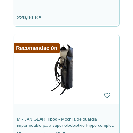
Precio normal:
229,90 €
Recomendación
MR JAN GEAR Hippo - Mochila de guardia
impermeable para superteleobjetivo Hippo completa
(cierre enrollable + inserto + sistema de transporte)