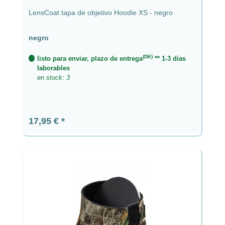
LensCoat tapa de objetivo Hoodie XS - negro
negro
(DE)
listo para enviar, plazo de entrega
** 1-3 dias
laborables
en stock: 3
Precio normal:
17,95 €