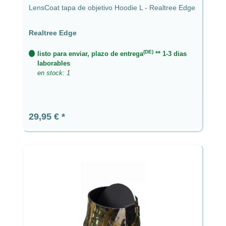
LensCoat tapa de objetivo Hoodie L - Realtree Edge
Realtree Edge
(DE)
listo para enviar, plazo de entrega
** 1-3 dias
laborables
en stock: 1
Precio normal:
29,95 €