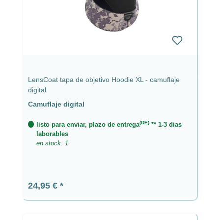
LensCoat tapa de objetivo Hoodie XL - camuflaje
digital
Camuflaje digital
(DE)
listo para enviar, plazo de entrega
** 1-3 dias
laborables
en stock: 1
Precio normal:
24,95 €