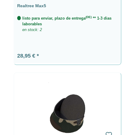
Realtree Max5
(DE)
listo para enviar, plazo de entrega
** 1-3 dias
laborables
en stock: 2
Precio normal:
28,95 €