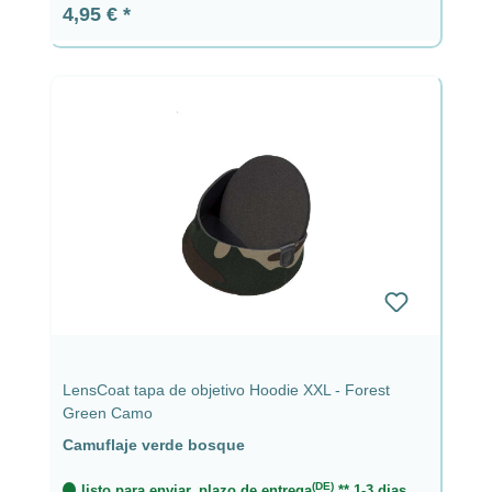
Precio normal:
4,95 €
LensCoat tapa de objetivo Hoodie XXL - Forest
Green Camo
Camuflaje verde bosque
(DE)
listo para enviar, plazo de entrega
** 1-3 dias