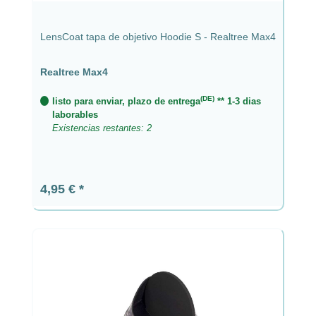
LensCoat tapa de objetivo Hoodie S - Realtree Max4
Realtree Max4
(DE)
listo para enviar, plazo de entrega
** 1-3 dias
laborables
Existencias restantes: 2
Precio normal:
4,95 €