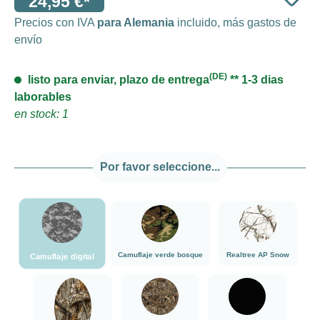
24,95 €*
Precios con IVA
para Alemania
incluido, más gastos de
envío
(DE)
listo para enviar, plazo de entrega
** 1-3 dias
laborables
en stock: 1
Por favor seleccione...
###Camuflaje digital###LensCoat
###Camuflaje verde bosque###LensCoat
###Realtree AP 
Camuflaje verde bosque
Realtree AP Snow
Camuflaje digital
###Realtree Edge###LensCoat
###Realtree Max5###LensCoat
negro