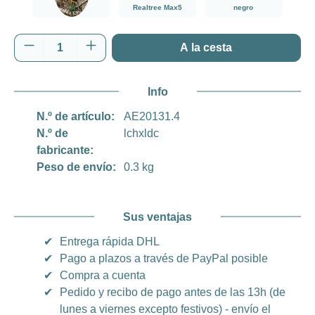
Realtree Max5
negro
Realtree Edge
Cantidad del producto: introduce la cantida
A la cesta
Info
N.º de artículo:
AE20131.4
N.º de
lchxldc
fabricante:
Peso de envío:
0.3 kg
Sus ventajas
✔
Entrega rápida DHL
✔
Pago a plazos a través de PayPal posible
✔
Compra a cuenta
✔
Pedido y recibo de pago antes de las 13h (de
lunes a viernes excepto festivos) - envío el