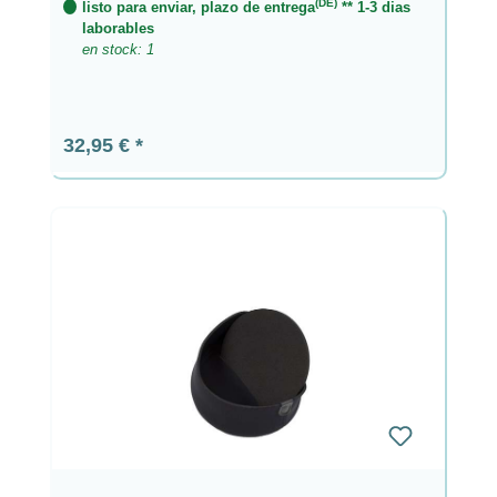
(DE)
listo para enviar, plazo de entrega
** 1-3 dias
laborables
en stock: 1
Precio normal:
32,95 €