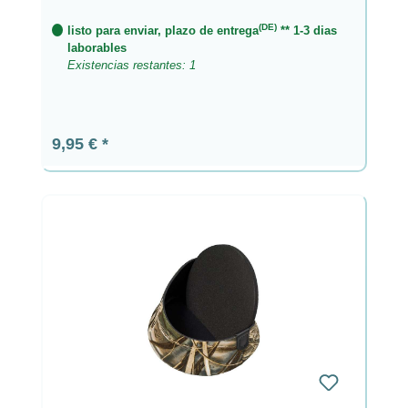
(DE)
listo para enviar, plazo de entrega
** 1-3 dias
laborables
Existencias restantes: 1
Precio normal:
9,95 €