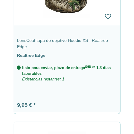
LensCoat tapa de objetivo Hoodie XS - Realtree
Edge
Realtree Edge
(DE)
listo para enviar, plazo de entrega
** 1-3 dias
laborables
Existencias restantes: 1
Precio normal:
9,95 €