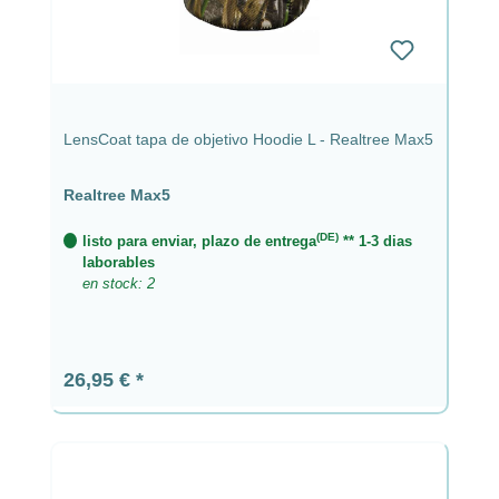
LensCoat tapa de objetivo Hoodie L - Realtree Max5
Realtree Max5
(DE)
listo para enviar, plazo de entrega
** 1-3 dias
laborables
en stock: 2
Precio normal:
26,95 €