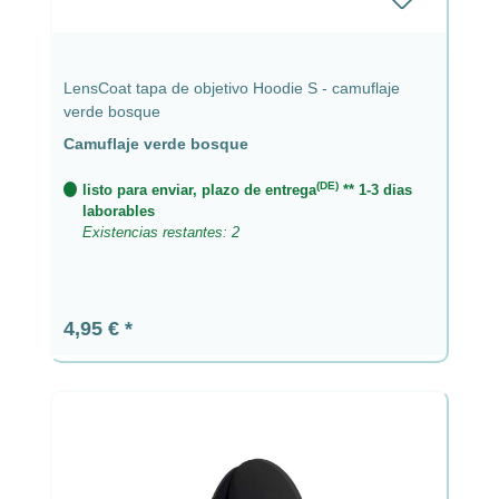
LensCoat tapa de objetivo Hoodie S - camuflaje
verde bosque
Camuflaje verde bosque
(DE)
listo para enviar, plazo de entrega
** 1-3 dias
laborables
Existencias restantes: 2
Precio normal:
4,95 €