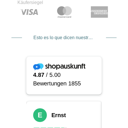
cliente. La empresa trabaja en estrecha
colaboración con fotógrafos para garantizar que
los productos respondan a las necesidades
reales. Esta cooperación garantiza que siempre
tengas a mano las mejores herramientas para
Esto es lo que dicen nuestros clientes
hacer realidad tus visiones fotográficas.
Descubre ahora los accesorios
MagMod
Empieza ahora y descubre las posibilidades que
te ofrece MagMod como
fabricante
. ¡Haz tu
pedido hoy mismo de accesorios MagMod y
lleva tu fotografía al siguiente nivel!