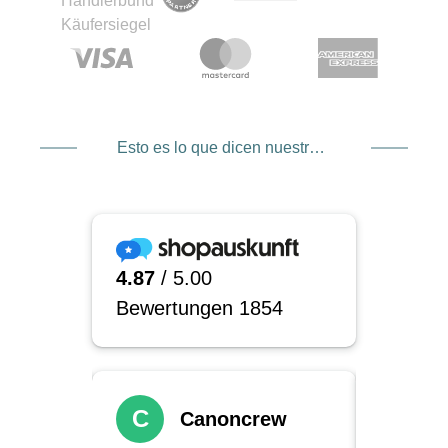
aun así tienes una buena protección para
cámara, objetivos y accesorios. Son
especialmente prácticos los muchos bolsillos
pequeños para baterías, tarjetas de memoria,
filtros y cables. Es sorprendente lo rápido que
uno se acostumbra a que todo tenga su lugar fijo
y no vaya suelto por la mochila.
Esto es lo que dicen nuestros clientes
Para quién son adecuadas las
mochilas Shimoda
Si fotografías principalmente en estudio o solo
sales de vez en cuando con una cámara
pequeña, las mochilas Shimoda quizá sean un
poco “too much”. Juegan sus mejores cartas
cuando pasas mucho tiempo fuera, haces rutas
más largas o en tus viajes tienes que cubrir
varios roles a la vez: mochila fotográfica, de viaje