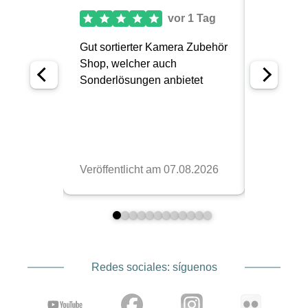
y de día en una sola.
Fotógrafos de outdoor, de viaje, cineastas y
creadores de contenido que trabajan a menudo
en terrenos complicados se benefician
especialmente de la combinación de comodidad
de carga, protección y flexibilidad. Pero también
en el día a día urbano muchos modelos
funcionan sorprendentemente bien, sobre todo si
llevas mucho equipo tecnológico y aun así
quieres pasar relativamente desapercibido.
Por qué tenemos Shimoda en
nuestra tienda
Redes sociales: síguenos
No incorporamos cualquier marca a nuestro
surtido así como así. En el caso de Shimoda, nos