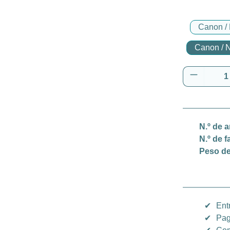
Canon / 
Canon / N
Cantidad
N.º de a
N.º de f
Peso de
✔
Ent
✔
Pag