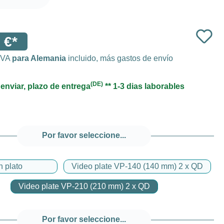
 €*
 IVA
para Alemania
incluido, más gastos de envío
(DE)
 enviar, plazo de entrega
** 1-3 dias laborables
Por favor seleccione...
n plato
Video plate VP-140 (140 mm) 2 x QD
Video plate VP-210 (210 mm) 2 x QD
Por favor seleccione...