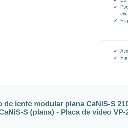
✔
Com
✔
Ped
exc
✔
Es 
✔
Ase
✔
Equ
o de lente modular plana CaNiS-S 21
aNiS-S (plana) - Placa de video VP-