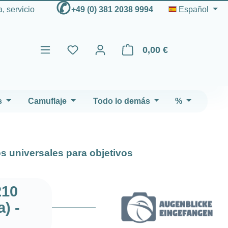
✆
, servicio
+49 (0) 381 2038 9994
Español
0,00 €
El carrito de compras contien
s
Camuflaje
Todo lo demás
%
s universales para objetivos
210
) -