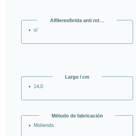
Alfileres/brida anti rotatorios
sí
Largo / cm
14,0
Método de fabricación
Molienda