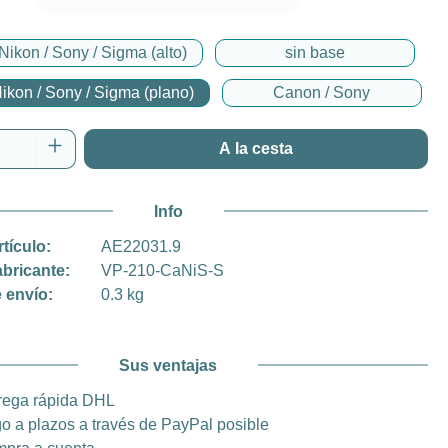
Nikon / Sony / Sigma (alto)
sin base
ikon / Sony / Sigma (plano)
Canon / Sony
 del producto: introduce la cantidad desea
A la cesta
Info
rtículo:
AE22031.9
abricante:
VP-210-CaNiS-S
 envío:
0.3 kg
Sus ventajas
rega rápida DHL
o a plazos a través de PayPal posible