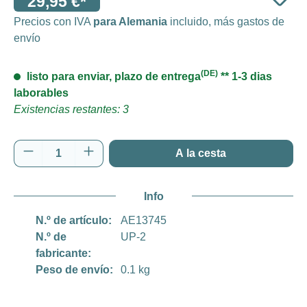
29,95 €*
Precios con IVA
para Alemania
incluido, más gastos de
envío
(DE)
listo para enviar, plazo de entrega
** 1-3 dias
laborables
Existencias restantes: 3
Cantidad del producto: introduce la cantida
A la cesta
Info
N.º de artículo:
AE13745
N.º de
UP-2
fabricante:
Peso de envío:
0.1 kg