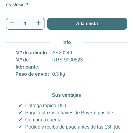
en stock: 1
Cantidad del producto: introduce la cantida
A la cesta
Info
N.º de artículo:
AE20249
N.º de
RRS-9000523
fabricante:
Peso de envío:
0.3 kg
Sus ventajas
✔
Entrega rápida DHL
✔
Pago a plazos a través de PayPal posible
✔
Compra a cuenta
✔
Pedido y recibo de pago antes de las 13h (de