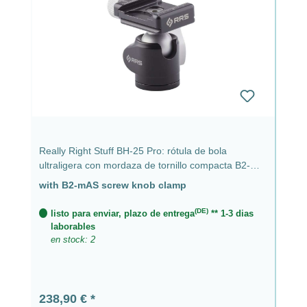
Really Right Stuff BH-25 Pro: rótula de bola
ultraligera con mordaza de tornillo compacta B2-
mAS
with B2-mAS screw knob clamp
(DE)
listo para enviar, plazo de entrega
** 1-3 dias
laborables
en stock: 2
Precio normal:
238,90 €