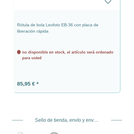
Rótula de bola Leofoto EB-36 con placa de
liberación rápida
no disponible en stock, el artículo será ordenado
para usted
Precio normal:
85,95 €
Sello de tienda, envío y envío. Proveedor de servicios de pago