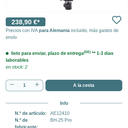
238,90 €*
Precios con IVA
para Alemania
incluido, más gastos de
envío
(DE)
listo para enviar, plazo de entrega
** 1-3 dias
laborables
en stock: 2
Cantidad del producto: introduce la cantida
A la cesta
Info
N.º de artículo:
AE12410
N.º de
BH-25 Pro
fabricante: