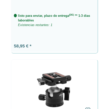
(DE)
listo para enviar, plazo de entrega
** 1-3 dias
laborables
Existencias restantes: 1
Precio normal:
58,95 €