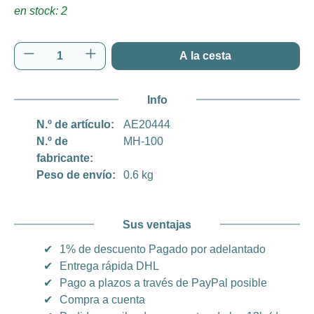
en stock: 2
Cantidad del producto: introduce la cantida
A la cesta
Info
N.º de artículo:
AE20444
N.º de
MH-100
fabricante:
Peso de envío:
0.6 kg
Sus ventajas
✔
1% de descuento Pagado por adelantado
✔
Entrega rápida DHL
✔
Pago a plazos a través de PayPal posible
✔
Compra a cuenta