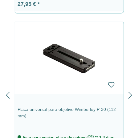
Precio normal:
27,95 €
Placa universal para objetivo Wimberley P-30 (112
mm)
(DE)
listo para enviar, plazo de entrega
** 1-3 dias