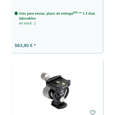
abrazadera de palanca giratoria
(DE)
listo para enviar, plazo de entrega
** 1-3 dias
laborables
en stock: 1
Precio normal:
563,90 €