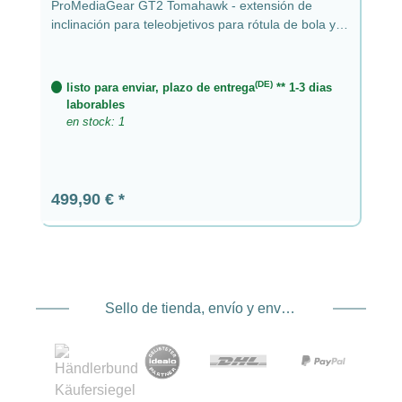
ProMediaGear GT2 Tomahawk - extensión de
inclinación para teleobjetivos para rótula de bola y
monopié
(DE)
listo para enviar, plazo de entrega
** 1-3 dias
laborables
en stock: 1
Precio normal:
499,90 €
Sello de tienda, envío y envío. Proveedor de servicios de pago