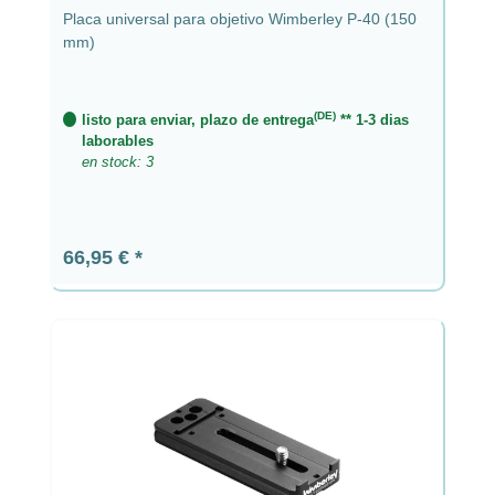
Placa universal para objetivo Wimberley P-40 (150
mm)
(DE)
listo para enviar, plazo de entrega
** 1-3 dias
laborables
en stock: 3
Precio normal:
66,95 €