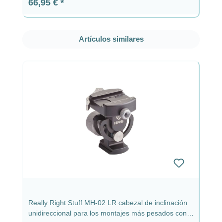
Precio normal:
66,95 €
Omitir la galería de productos
Artículos similares
Really Right Stuff MH-02 LR cabezal de inclinación
unidireccional para los montajes más pesados con