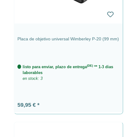
Placa de objetivo universal Wimberley P-20 (99 mm)
(DE)
listo para enviar, plazo de entrega
** 1-3 dias
laborables
en stock: 3
Precio normal:
59,95 €