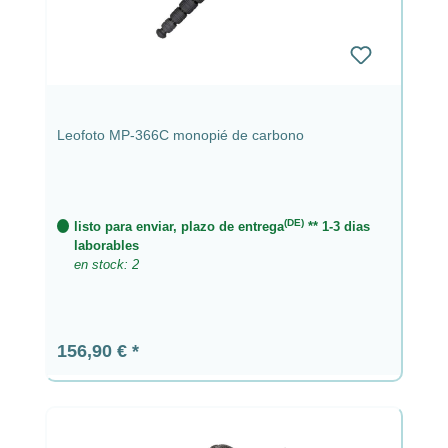
Leofoto MP-366C monopié de carbono
(DE)
listo para enviar, plazo de entrega
** 1-3 dias
laborables
en stock: 2
Precio normal:
156,90 €