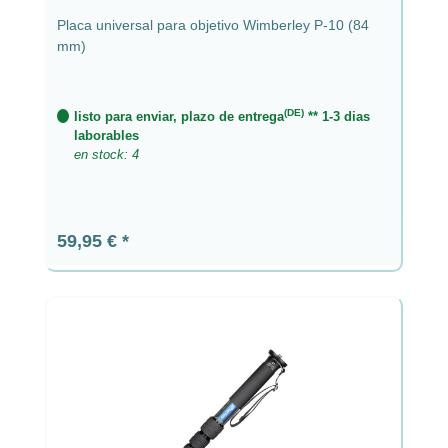
Placa universal para objetivo Wimberley P-10 (84
mm)
(DE)
listo para enviar, plazo de entrega
** 1-3 dias
laborables
en stock: 4
Precio normal:
59,95 €