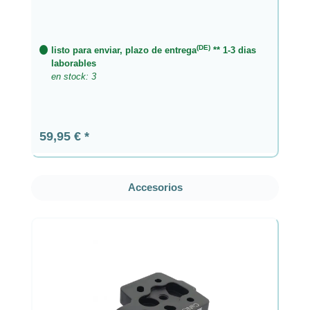
(DE)
listo para enviar, plazo de entrega
** 1-3 dias
laborables
en stock: 3
Precio normal:
59,95 €
Omitir la galería de productos
Accesorios