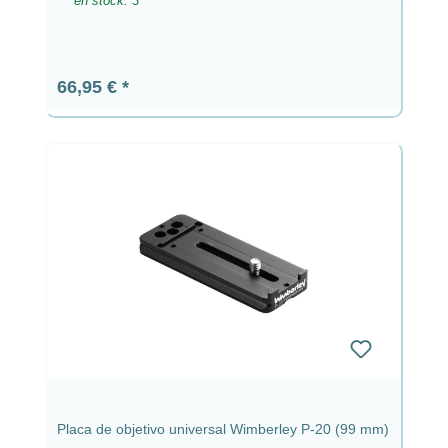
en stock: 3
Precio normal:
66,95 €
Placa de objetivo universal Wimberley P-20 (99 mm)