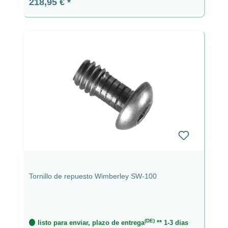
Precio normal:
218,95 €
Tornillo de repuesto Wimberley SW-100
(DE)
listo para enviar, plazo de entrega
** 1-3 dias