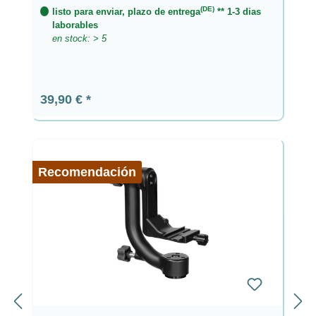
(DE)
listo para enviar, plazo de entrega
** 1-3 dias
laborables
en stock: > 5
Precio normal:
39,90 €
Recomendación