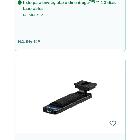
(DE)
listo para enviar, plazo de entrega
** 1-3 dias
laborables
en stock: 2
Precio normal:
64,95 €