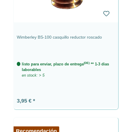
Wimberley BS-100 casquillo reductor roscado
(DE)
listo para enviar, plazo de entrega
** 1-3 dias
laborables
en stock: > 5
Precio normal:
3,95 €
Recomendación