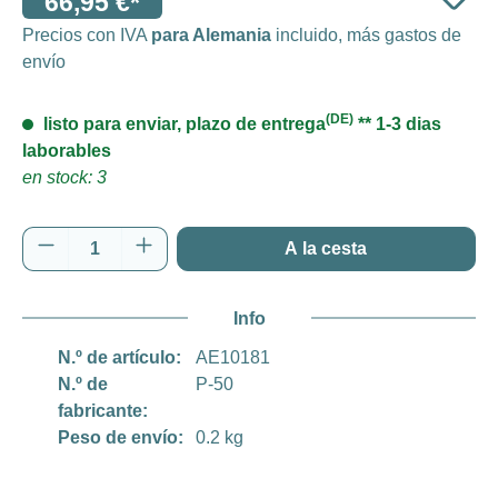
66,95 €*
Precios con IVA
para Alemania
incluido, más gastos de
envío
(DE)
listo para enviar, plazo de entrega
** 1-3 dias
laborables
en stock: 3
Cantidad del producto: introduce la cantida
A la cesta
Info
N.º de artículo:
AE10181
N.º de
P-50
fabricante:
Peso de envío:
0.2 kg