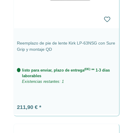
Reemplazo de pie de lente Kirk LP-63NSG con Sure
Grip y montaje QD
(DE)
listo para enviar, plazo de entrega
** 1-3 dias
laborables
Existencias restantes: 1
Precio normal:
211,90 €