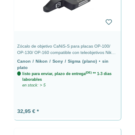
Zócalo de objetivo CaNiS-S para placas OP-100/
OP-130/ OP-160 compatible con teleobjetivos Nikon,
Canon, Sony y Sigma sin placa - CaNiS-S (plano)
Canon / Nikon / Sony / Sigma (plano)
•
sin
plato
(DE)
listo para enviar, plazo de entrega
** 1-3 dias
laborables
en stock: > 5
Precio normal:
32,95 €