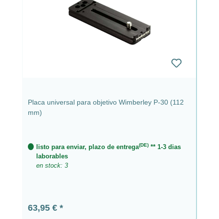
Placa universal para objetivo Wimberley P-30 (112
mm)
(DE)
listo para enviar, plazo de entrega
** 1-3 dias
laborables
en stock: 3
Precio normal:
63,95 €