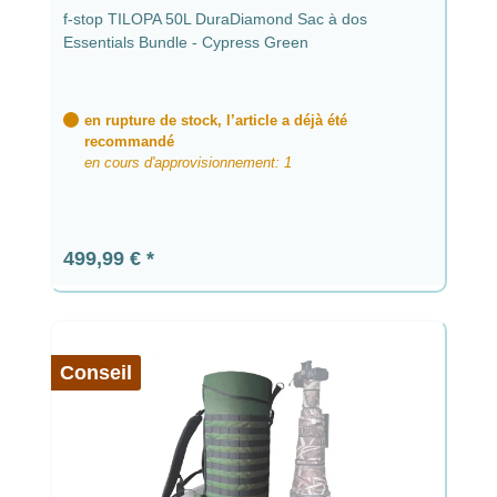
f-stop TILOPA 50L DuraDiamond Sac à dos
Essentials Bundle - Cypress Green
en rupture de stock, l’article a déjà été
recommandé
en cours d'approvisionnement: 1
Prix régulier :
499,99 €
Conseil