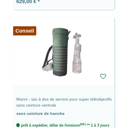
Prix régulier :
629,00 €
Conseil
Manni - sac à dos de service pour super téléobjectifs
sans ceinture ventrale
sans ceinture de hanche
(DE)
prêt à expédier, délai de livraison
** 1 à 3 jours