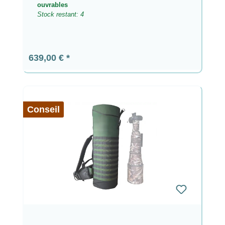
ouvrables
Stock restant: 4
Prix régulier :
639,00 €
Conseil