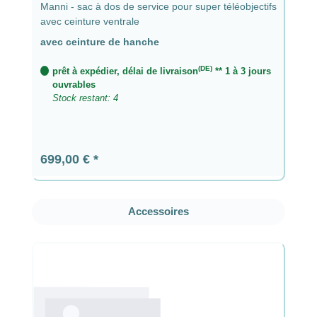
Manni - sac à dos de service pour super téléobjectifs
avec ceinture ventrale
avec ceinture de hanche
(DE)
prêt à expédier, délai de livraison
** 1 à 3 jours
ouvrables
Stock restant: 4
Prix régulier :
699,00 €
Ignorer la galerie de produits
Accessoires