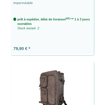
imperméable
(DE)
prêt à expédier, délai de livraison
** 1 à 3 jours
ouvrables
Stock restant: 2
Prix régulier :
79,90 €