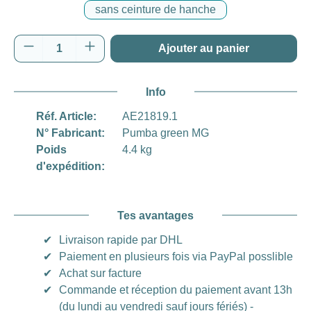
sans ceinture de hanche
Quantité de produit : Entrez la quantité souh
Ajouter au panier
Info
Réf. Article:
AE21819.1
N° Fabricant:
Pumba green MG
Poids
4.4 kg
d'expédition:
Tes avantages
✔
Livraison rapide par DHL
✔
Paiement en plusieurs fois via PayPal posslible
✔
Achat sur facture
✔
Commande et réception du paiement avant 13h
(du lundi au vendredi sauf jours fériés) -