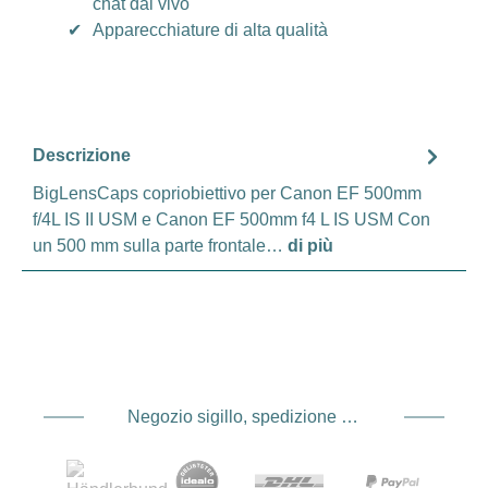
chat dal vivo
✔
Apparecchiature di alta qualità
Descrizione
BigLensCaps copriobiettivo per Canon EF 500mm
f/4L IS II USM e Canon EF 500mm f4 L IS USM Con
un 500 mm sulla parte frontale…
di più
Negozio sigillo, spedizione e spedizione Fornitore di servizi di pagamento