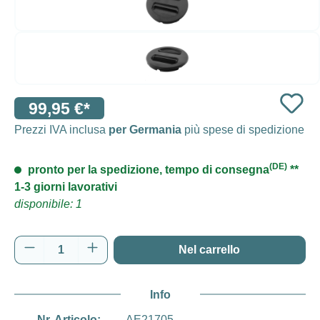
99,95 €*
Prezzi IVA inclusa
per Germania
più spese di spedizione
(DE)
pronto per la spedizione, tempo di consegna
**
1-3 giorni lavorativi
disponibile: 1
Quantità del prodotto: inserisci la quantità d
Nel carrello
Info
Nr. Articolo:
AE21705