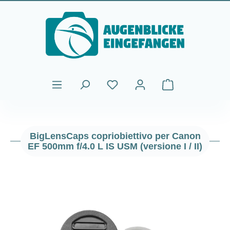
Passa al contenuto principale
Il carrello contiene
BigLensCaps copriobiettivo per Canon
EF 500mm f/4.0 L IS USM (versione I / II)