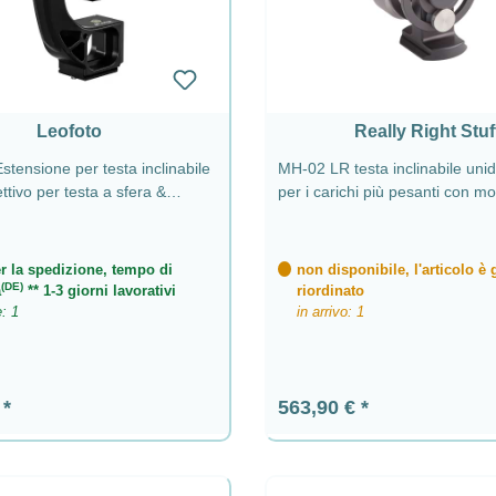
Leofoto
Really Right Stuf
tensione per testa inclinabile
MH-02 LR testa inclinabile unid
ttivo per testa a sfera &
per i carichi più pesanti con mo
leva girevole
r la spedizione, tempo di
non disponibile, l'articolo è 
(DE)
a
** 1-3 giorni lavorativi
riordinato
e: 1
in arrivo: 1
ormale:
Prezzo normale:
€
563,90 €