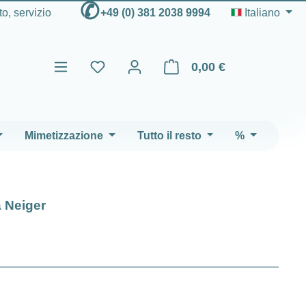
✆
to, servizio
+49 (0) 381 2038 9994
Italiano
0,00 €
Il carrello contiene 0 articoli
Mimetizzazione
Tutto il resto
%
a Neiger