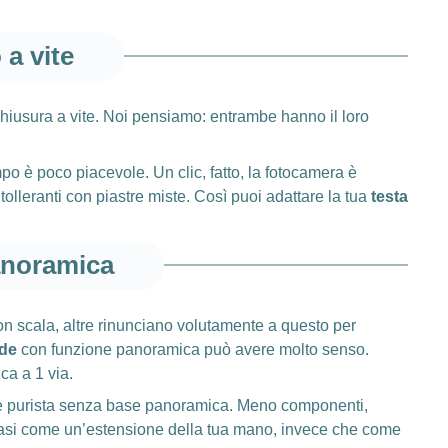
a vite
 chiusura a vite. Noi pensiamo: entrambe hanno il loro
po è poco piacevole. Un clic, fatto, la fotocamera è
olleranti con piastre miste. Così puoi adattare la tua
testa
anoramica
on scala, altre rinunciano volutamente a questo per
ede
con funzione panoramica può avere molto senso.
ca a 1 via.
te purista senza base panoramica. Meno componenti,
asi come un’estensione della tua mano, invece che come