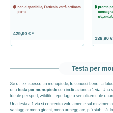
non disponibile, l'articolo verrà ordinato
pronto pe
per te
consegn
disponibil
Prezzo normale:
429,90 €
Prezzo n
138,90 
Testa per mo
Se utilizzi spesso un monopiede, lo conosci bene: la foto
una
testa per monopiede
con inclinazione a 1 via. Una 
Ideale per sport, wildlife, reportage o semplicemente qua
Una testa a 1 via si concentra volutamente sul movimento 
vantaggio: meno giochi, meno armeggiare, più stabilità. I