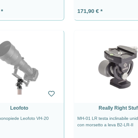
ormale:
Prezzo normale:
€
171,90 €
Leofoto
Really Right Stuf
monopiede Leofoto VH-20
MH-01 LR testa inclinabile unid
con morsetto a leva B2-LR-II