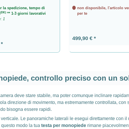
r la spedizione, tempo di
non disponibile, l'articolo ve
(DE)
a
** 1-3 giorni lavorativi
per te
e: 1
Prezzo normale:
499,90 €
ormale:
€
nopiede, controllo preciso con un s
camera deve stare stabile, ma poter comunque inclinare rapidame
sola direzione di movimento, ma estremamente controllata, con 
ndo bisogna essere rapidi.
verticale. Le panoramiche laterali le esegui direttamente con 
n questo modo la tua
testa per monopiede
rimane piacevolmente