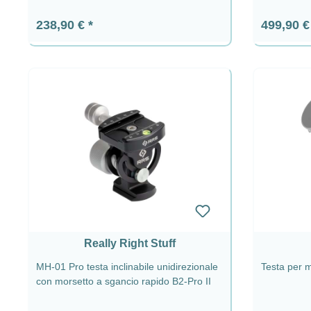
Prezzo normale:
Prezzo n
238,90 €
499,90 
Really Right Stuff
MH-01 Pro testa inclinabile unidirezionale
Testa per 
con morsetto a sgancio rapido B2-Pro II