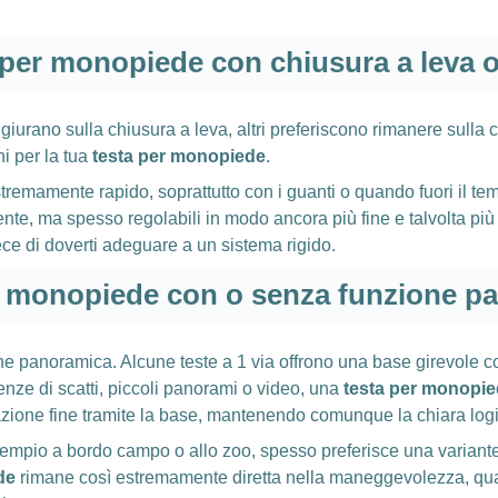
 per monopiede con chiusura a leva o 
 giurano sulla chiusura a leva, altri preferiscono rimanere sulla
ni per la tua
testa per monopiede
.
remamente rapido, soprattutto con i guanti o quando fuori il tem
te, ma spesso regolabili in modo ancora più fine e talvolta più t
ce di doverti adeguare a un sistema rigido.
r monopiede con o senza funzione p
ne panoramica. Alcune teste a 1 via offrono una base girevole c
nze di scatti, piccoli panorami o video, una
testa per monopi
zione fine tramite la base, mantenendo comunque la chiara logi
sempio a bordo campo o allo zoo, spesso preferisce una varian
de
rimane così estremamente diretta nella maneggevolezza, qu