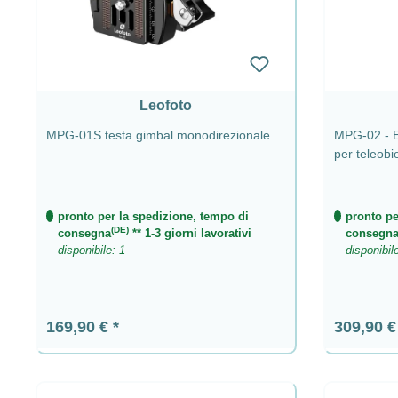
Leofoto
MPG-01S testa gimbal monodirezionale
MPG-02 - Es
per teleobie
monopiede
pronto per la spedizione, tempo di
pronto pe
(DE)
consegna
** 1-3 giorni lavorativi
consegn
disponibile: 1
disponibil
Prezzo normale:
Prezzo n
169,90 €
309,90 