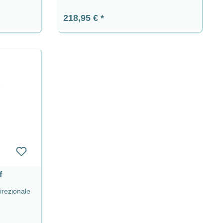
Prezzo normale:
218,95 €
f
irezionale