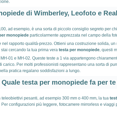
zione.
opiede di Wimberley, Leofoto e Real
0, ad esempio, è una sorta di piccolo consiglio segreto per chi 
 per monopiede
particolarmente apprezzata nel campo della fotog
e nel rapporto qualità-prezzo. Ottieni una costruzione solida, 
e stai cercando la tua prima vera
testa per monopiede
, questi 
tuff MH-01 e MH-02. Queste teste a 1 via appartengono chiarame
 carico. Per molti professionisti rappresentano una sorta di punt
ella pratica regalano soddisfazioni a lungo.
Quale testa per monopiede fa per te
on teleobiettivi pesanti, ad esempio 300 mm o 400 mm, la tua
tes
 Per configurazioni più leggere, fotocamere mirrorless e viaggi 