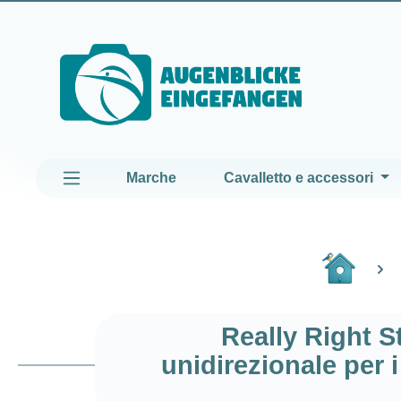
assa al contenuto principale
Passa alla navigazione principale
Marche
Cavalletto e accessori
Really Right S
unidirezionale per 