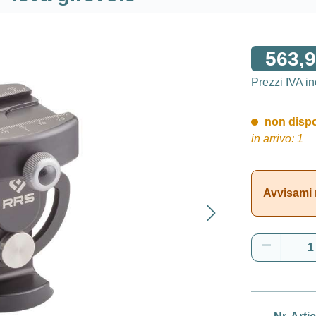
563,9
Prezzi IVA i
non dispon
in arrivo: 1
Avvisami 
Quantità 