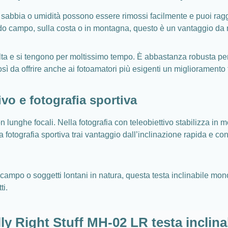
 sabbia o umidità possono essere rimossi facilmente e puoi ragg
ordo campo, sulla costa o in montagna, questo è un vantaggio da 
lta e si tengono per moltissimo tempo. È abbastanza robusta pe
ì da offrire anche ai fotoamatori più esigenti un miglioramento t
ivo e fotografia sportiva
nghe focali. Nella fotografia con teleobiettivo stabilizza in mod
 fotografia sportiva trai vantaggio dall’inclinazione rapida e co
campo o soggetti lontani in natura, questa testa inclinabile monoas
ti.
lly Right Stuff MH-02 LR testa inclina