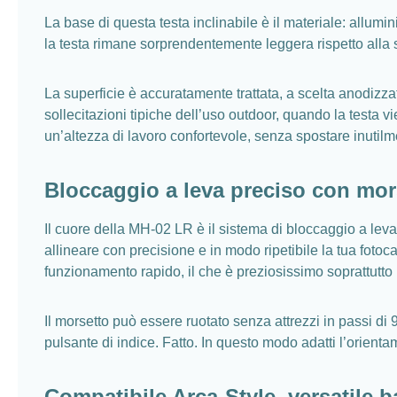
La base di questa testa inclinabile è il materiale: allumi
la testa rimane sorprendentemente leggera rispetto alla 
La superficie è accuratamente trattata, a scelta anodizza
sollecitazioni tipiche dell’uso outdoor, quando la testa 
un’altezza di lavoro confortevole, senza spostare inutilmen
Bloccaggio a leva preciso con mors
Il cuore della MH-02 LR è il sistema di bloccaggio a leva 
allineare con precisione e in modo ripetibile la tua fotoc
funzionamento rapido, il che è preziosissimo soprattutto n
Il morsetto può essere ruotato senza attrezzi in passi di 9
pulsante di indice. Fatto. In questo modo adatti l’orient
Compatibile Arca-Style, versatile 