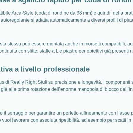
bile Arca-Style (coda di rondine da 38 mm) e quindi, nella pratic
va autoregolante si adatta automaticamente a diversi profili di pi
 testa stessa può essere montata anche in morsetti compatibili, au
uità con slitte, staffe a L e piastre per obiettivi già presenti 
tiva a livello professionale
cus di Really Right Stuff su precisione e longevità. I componenti
ci già alla prima rotazione dell’enorme manopola di blocco dell’
 il serraggio per garantire un perfetto allineamento con l’asse p
 vuoi lavorare con assoluta ripetibilità, ad esempio per scatti i