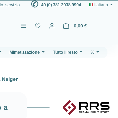
✆
to, servizio
+49 (0) 381 2038 9994
Italiano
0,00 €
Il carrello contiene 0 articoli
Mimetizzazione
Tutto il resto
%
a Neiger
o a