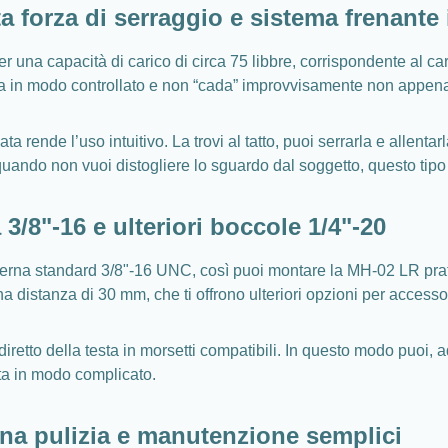
a forza di serraggio e sistema frenante
r una capacità di carico di circa 75 libbre, corrispondente al ca
a in modo controllato e non “cada” improvvisamente non appena r
 rende l’uso intuitivo. La trovi al tatto, puoi serrarla e allent
, quando non vuoi distogliere lo sguardo dal soggetto, questo tip
 3/8"-16 e ulteriori boccole 1/4"-20
a interna standard 3/8"-16 UNC, così puoi montare la MH-02 LR pra
 distanza di 30 mm, che ti offrono ulteriori opzioni per accessor
iretto della testa in morsetti compatibili. In questo modo puoi, 
lta in modo complicato.
una pulizia e manutenzione semplici