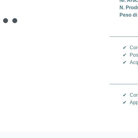
Nr. Arti
N. Prod
Peso di
✔
Con
✔
Pos
✔
Acq
✔
Con
✔
App