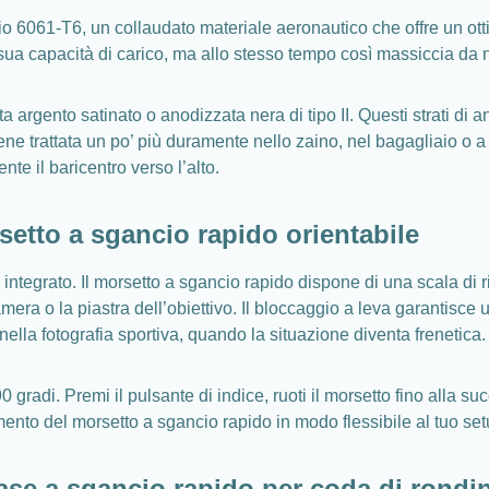
nio 6061-T6, un collaudato materiale aeronautico che offre un ott
sua capacità di carico, ma allo stesso tempo così massiccia da 
ta argento satinato o anodizzata nera di tipo II. Questi strati d
viene trattata un po’ più duramente nello zaino, nel bagagliaio o 
te il baricentro verso l’alto.
etto a sgancio rapido orientabile
integrato. Il morsetto a sgancio rapido dispone di una scala di ri
amera o la piastra dell’obiettivo. Il bloccaggio a leva garantisce
ella fotografia sportiva, quando la situazione diventa frenetica.
0 gradi. Premi il pulsante di indice, ruoti il morsetto fino alla su
amento del morsetto a sgancio rapido in modo flessibile al tuo se
base a sgancio rapido per coda di rond