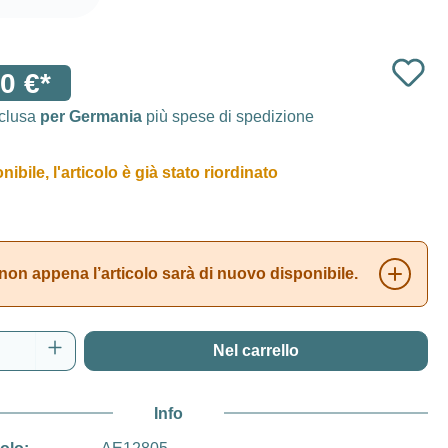
0 €*
nclusa
per Germania
più spese di spedizione
ibile, l'articolo è già stato riordinato
non appena l’articolo sarà di nuovo disponibile.
del prodotto: inserisci la quantità desidera
Nel carrello
Info