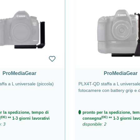
ProMediaGear
ProMediaGear
fa a L universale (piccola)
PLX4T-QD staffa a L universal
fotocamere con battery grip e d
orientabile
r la spedizione, tempo di
pronto per la spedizione, tem
(DE)
(DE)
a
** 1-3 giorni lavorativi
consegna
** 1-3 giorni lavo
e: 3
disponibile: 2