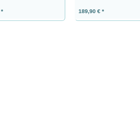
ormale:
Prezzo normale:
€
189,90 €