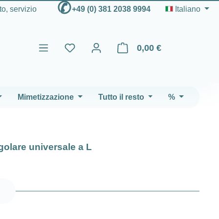
✆
to, servizio
+49 (0) 381 2038 9994
Italiano
0,00 €
Il carrello contiene 0 articoli
Mimetizzazione
Tutto il resto
%
golare universale a L