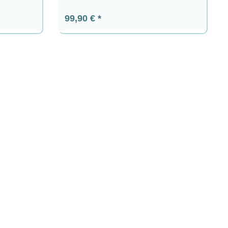
Prezzo normale:
99,90 €