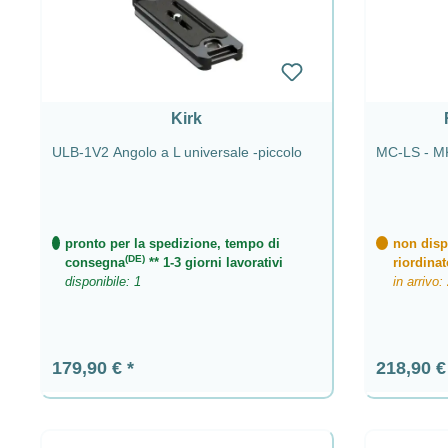
Kirk
ULB-1V2 Angolo a L universale -piccolo
MC-LS - MK2
pronto per la spedizione, tempo di
non dispo
(DE)
consegna
** 1-3 giorni lavorativi
riordinat
disponibile: 1
in arrivo:
Prezzo normale:
Prezzo n
179,90 €
218,90 