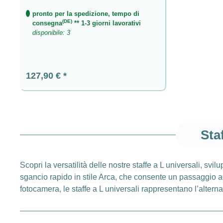
pronto per la spedizione, tempo di
(DE)
consegna
** 1-3 giorni lavorativi
disponibile: 3
Prezzo normale:
127,90 €
Sta
Scopri la versatilità delle nostre staffe a L universali, svi
sgancio rapido in stile Arca, che consente un passaggio ag
fotocamera, le staffe a L universali rappresentano l’alterna