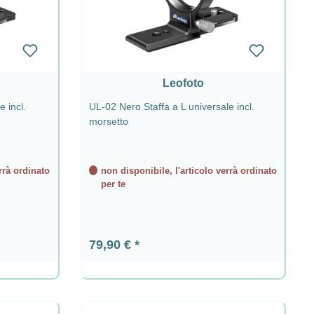
Leofoto
e incl.
UL-02 Nero Staffa a L universale incl.
morsetto
rrà ordinato
non disponibile, l'articolo verrà ordinato
per te
Prezzo normale:
79,90 €