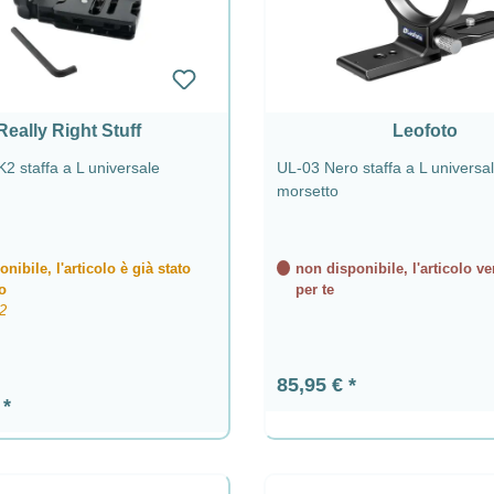
Really Right Stuff
Leofoto
 staffa a L universale
UL-03 Nero staffa a L universal
morsetto
nibile, l'articolo è già stato
non disponibile, l'articolo ve
o
per te
 2
Prezzo normale:
85,95 €
ormale:
€