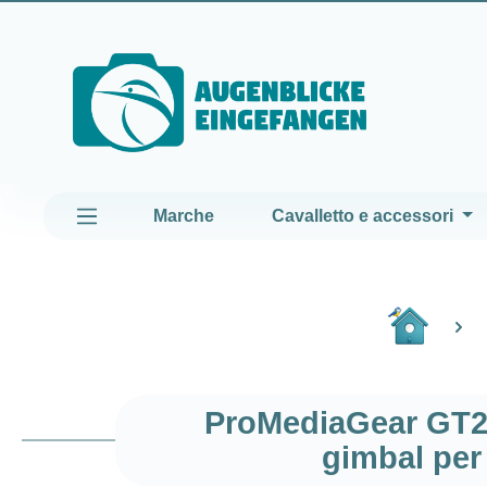
assa al contenuto principale
Passa alla navigazione principale
Marche
Cavalletto e accessori
ProMediaGear GT2 
gimbal per