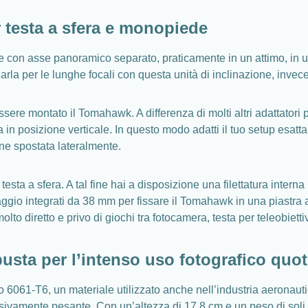
er testa a sfera e monopiede
on asse panoramico separato, praticamente in un attimo, in una t
zarla per le lunghe focali con questa unità di inclinazione, invece
re montato il Tomahawk. A differenza di molti altri adattatori pe
a in posizione verticale. In questo modo adatti il tuo setup esat
ione spostata lateralmente.
esta a sfera. A tal fine hai a disposizione una filettatura intern
i serraggio integrati da 38 mm per fissare il Tomahawk in una piast
 diretto e privo di giochi tra fotocamera, testa per teleobiettiv
usta per l’intenso uso fotografico quo
6061-T6, un materiale utilizzato anche nell’industria aeronauti
ivamente pesante. Con un’altezza di 17,8 cm e un peso di soli 