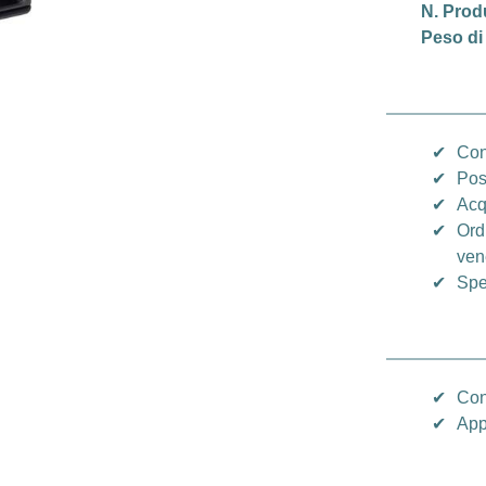
N. Prod
Peso di
✔
Con
✔
Pos
✔
Acq
✔
Ord
vene
✔
Spe
✔
Con
✔
App