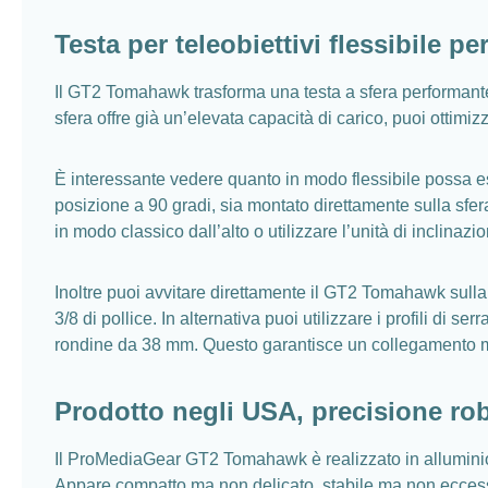
Testa per teleobiettivi flessibile p
Il GT2 Tomahawk trasforma una testa a sfera performante c
sfera offre già un’elevata capacità di carico, puoi ottimiz
È interessante vedere quanto in modo flessibile possa esse
posizione a 90 gradi, sia montato direttamente sulla sfer
in modo classico dall’alto o utilizzare l’unità di inclinaz
Inoltre puoi avvitare direttamente il GT2 Tomahawk sulla t
3/8 di pollice. In alternativa puoi utilizzare i profili d
rondine da 38 mm. Questo garantisce un collegamento molto
Prodotto negli USA, precisione rob
Il ProMediaGear GT2 Tomahawk è realizzato in alluminio 
Appare compatto ma non delicato, stabile ma non eccess