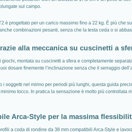
prolungate sul campo.
T2 è progettato per un carico massimo fino a 22 kg. È più che su
ro anche combinazioni pesanti, senza che la testa ceda o si abba
azie alla meccanica su cuscinetti a sfe
 giochi, montata su cuscinetti a sfera e completamente separata
Puoi dosare finemente l’inclinazione senza che il serraggio dell’a
 i soggetti nel mirino per periodi più lunghi, questa guida precisa
minimo tocco. In pratica la sensazione è molto più controllata 
le Arca-Style per la massima flessibili
li a coda di rondine da 38 mm compatibili Arca-Style e lavora c