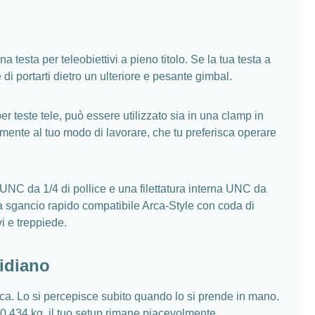
esta per teleobiettivi a pieno titolo. Se la tua testa a
 di portarti dietro un ulteriore e pesante gimbal.
r teste tele, può essere utilizzato sia in una clamp in
tamente al tuo modo di lavorare, che tu preferisca operare
a UNC da 1/4 di pollice e una filettatura interna UNC da
ra a sgancio rapido compatibile Arca-Style con coda di
i e treppiede.
tidiano
ca. Lo si percepisce subito quando lo si prende in mano.
0,434 kg, il tuo setup rimane piacevolmente