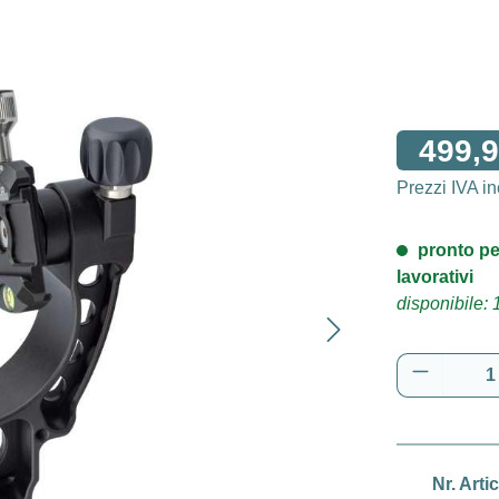
499,9
Prezzi IVA i
pronto pe
lavorativi
disponibile: 
Quantità 
Nr. Arti