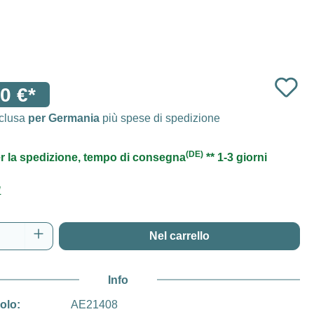
0 €*
nclusa
per Germania
più spese di spedizione
(DE)
r la spedizione, tempo di consegna
** 1-3 giorni
1
del prodotto: inserisci la quantità desidera
Nel carrello
Info
colo:
AE21408