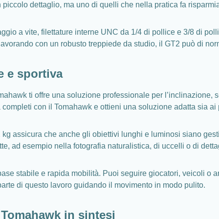
 piccolo dettaglio, ma uno di quelli che nella pratica fa risparmi
gio a vite, filettature interne UNC da 1/4 di pollice e 3/8 di p
lavorando con un robusto treppiede da studio, il GT2 può di no
e e sportiva
ahawk ti offre una soluzione professionale per l’inclinazione, se
a completi con il Tomahawk e ottieni una soluzione adatta sia ai
2 kg assicura che anche gli obiettivi lunghi e luminosi siano gestit
e, ad esempio nella fotografia naturalistica, di uccelli o di dett
base stabile e rapida mobilità. Puoi seguire giocatori, veicoli 
n parte di questo lavoro guidando il movimento in modo pulito.
 Tomahawk in sintesi