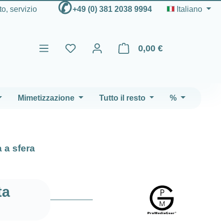
✆
to, servizio
+49 (0) 381 2038 9994
Italiano
0,00 €
Il carrello contiene 0 articoli
Mimetizzazione
Tutto il resto
%
 a sfera
ta