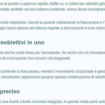
di piastre a sgancio rapido, staffe a L e collari per obiettivi gi
n modo perfetto nel tuo sistema esistente, senza dover ricomprare
inemente regolabile. Decidi tu quanto saldamente la fotocamera o 
aggio ispira spesso più fiducia rispetto a meccanismi a leva veloc
eobiettivi in uno
ato anche come testa per monopiede. Se lavori con un monopied
ne di inclinazione che conosci dal treppiede.
rticalmente la fotocamera, mentre il movimento orizzontale è ges
on teleobiettivi apprezzano proprio questa combinazione di stabili
 preciso
a livella a bolla circolare integrata. In questo modo porti velo