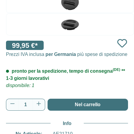
99,95 €*
Prezzi IVA inclusa
per Germania
più spese di spedizione
(DE)
pronto per la spedizione, tempo di consegna
**
1-3 giorni lavorativi
disponibile: 1
Quantità del prodotto: inserisci la quantità d
Nel carrello
Info
Nr. Articolo:
AE21710