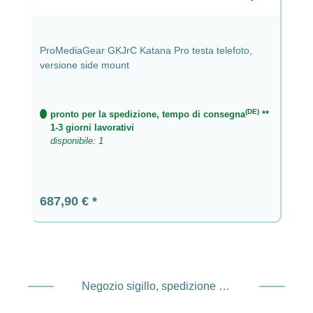
ProMediaGear GKJrC Katana Pro testa telefoto,
versione side mount
(DE)
pronto per la spedizione, tempo di consegna
**
1-3 giorni lavorativi
disponibile: 1
Prezzo normale:
687,90 €
Negozio sigillo, spedizione e spedizione Fornitore di servizi di pagamento