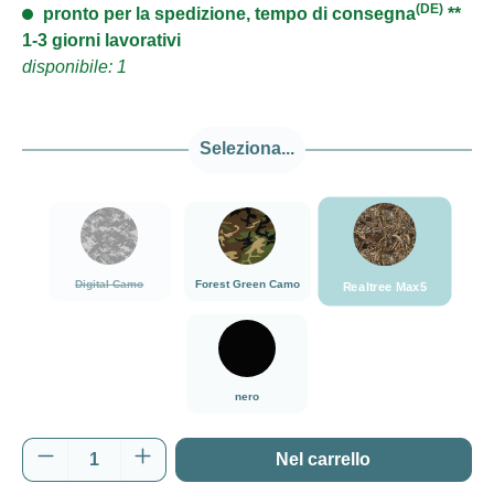
(DE)
pronto per la spedizione, tempo di consegna
**
1-3 giorni lavorativi
disponibile: 1
Seleziona...
###Realtree Max5
###Digital Camo###LensCoat
###Forest Green Camo###LensCoat
(Questa opzione non è al momento disponibile.)
Digital Camo
Forest Green Camo
Realtree Max5
nero
nero
Quantità del prodotto: inserisci la quantità d
Nel carrello