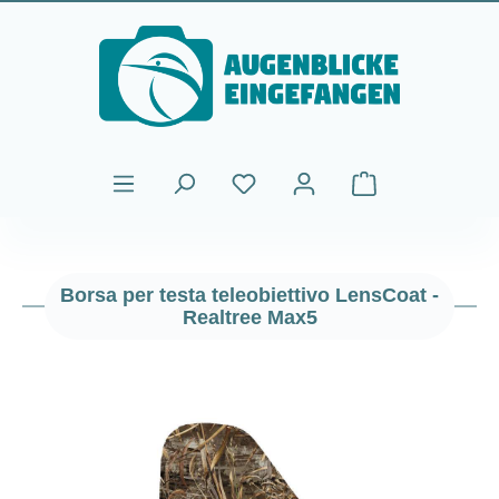
Passa al contenuto principale
Il carrello contiene
Borsa per testa teleobiettivo LensCoat -
Realtree Max5