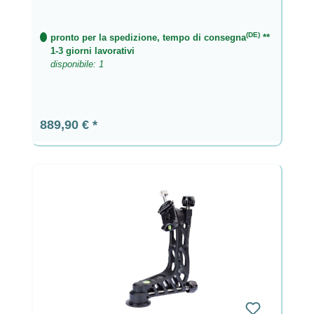
(DE)
pronto per la spedizione, tempo di consegna
**
1-3 giorni lavorativi
disponibile: 1
Prezzo normale:
889,90 €