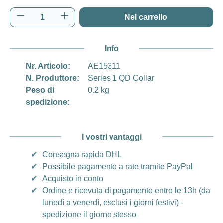
Quantità del prodotto: inserisci la quantità d
Nel carrello
Info
Nr. Articolo:
AE15311
N. Produttore:
Series 1 QD Collar
Peso di
0.2 kg
spedizione:
I vostri vantaggi
✔
Consegna rapida DHL
✔
Possibile pagamento a rate tramite PayPal
✔
Acquisto in conto
✔
Ordine e ricevuta di pagamento entro le 13h (da
lunedì a venerdì, esclusi i giorni festivi) -
spedizione il giorno stesso