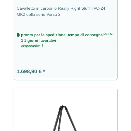
Cavalletto in carbonio Really Right Stuff TVC-24
MK2 della serie Versa 2
(DE)
pronto per la spedizione, tempo di consegna
**
1-3 giorni lavorativi
disponibile: 1
Prezzo normale:
1.698,90 €