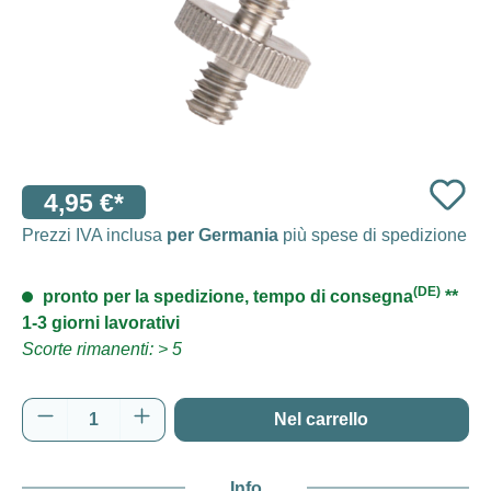
4,95 €*
Prezzi IVA inclusa
per Germania
più spese di spedizione
(DE)
pronto per la spedizione, tempo di consegna
**
1-3 giorni lavorativi
Scorte rimanenti: > 5
Quantità del prodotto: inserisci la quantità d
Nel carrello
Info