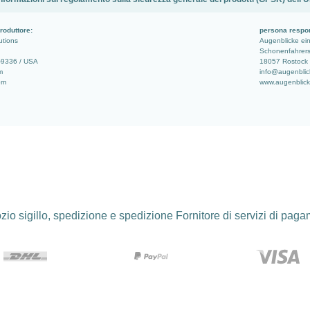
roduttore:
persona respo
utions
Augenblicke e
Schonenfahrerst
-9336 / USA
18057 Rostock 
m
info@augenblic
om
www.augenblic
io sigillo, spedizione e spedizione Fornitore di servizi di pag