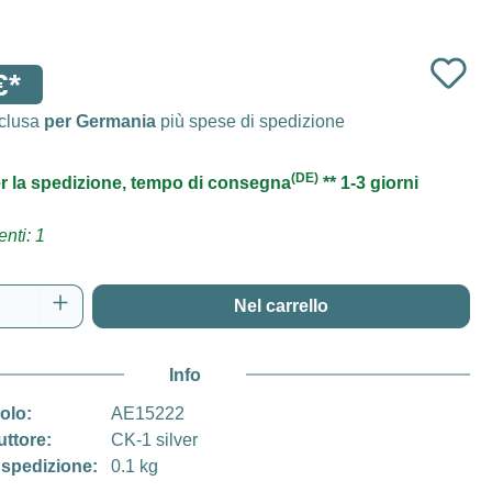
€*
nclusa
per Germania
più spese di spedizione
(DE)
r la spedizione, tempo di consegna
** 1-3 giorni
nti: 1
del prodotto: inserisci la quantità desidera
Nel carrello
Info
colo:
AE15222
uttore:
CK-1 silver
 spedizione:
0.1 kg