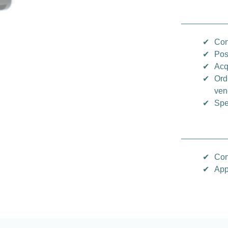
✔
Con
✔
Pos
✔
Acq
✔
Ord
vene
✔
Spe
✔
Con
✔
App