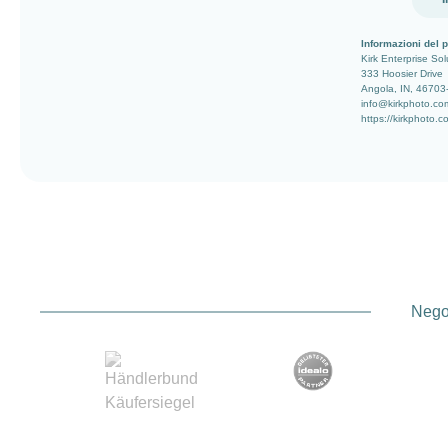
Informazioni del p
Kirk Enterprise Sol
333 Hoosier Drive
Angola, IN, 46703
info@kirkphoto.co
https://kirkphoto.c
Negoz