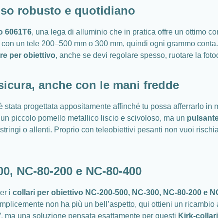
uso robusto e quotidiano
io 6061T6
, una lega di alluminio che in pratica offre un ottimo c
tto con un tele 200–500 mm o 300 mm, quindi ogni grammo conta.
re per obiettivo
, anche se devi regolare spesso, ruotare la fot
 sicura, anche con le mani fredde
 stata progettata appositamente affinché tu possa afferrarlo i
 un piccolo pomello metallico liscio e scivoloso, ma un
pulsante
tringi o allenti. Proprio con teleobiettivi pesanti non vuoi risch
00, NC-80-200 e NC-80-400
er i
collari per obiettivo NC-200-500, NC-300, NC-80-200 e 
mplicemente non ha più un bell’aspetto, qui ottieni un ricambio a
”, ma una soluzione pensata esattamente per questi
Kirk-collar