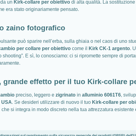
i da un
Kirk-collare per obiettivo
di alta qualità. La sostituzion
ome era stato originariamente pensato.
o zaino fotografico
lsante può sparire nell’erba, sulla ghiaia o nel caos di uno st
cambio per collare per obiettivo
come il
Kirk CK-1 argento
. 
lo shooting”. E sì, lo conosciamo: ci si ripromette sempre di port
raramente.
rande effetto per il tuo Kirk-collare pe
icambio
preciso, leggero e
zigrinato
in
alluminio 6061T6
, svilu
i USA
. Se desideri utilizzare di nuovo il tuo
Kirk-collare per obi
che si integra in modo discreto nella tua attrezzatura esistente e
nformazioni sul regolamento sulla sicurezza generale dei prodotti (GPSR) dell'