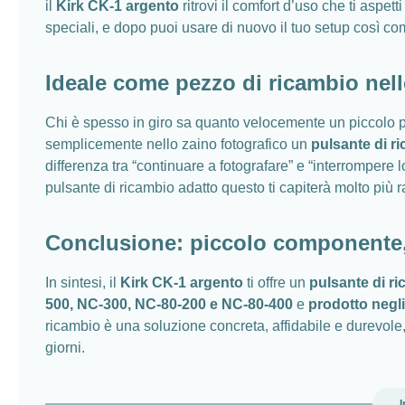
il
Kirk CK-1 argento
ritrovi il comfort d’uso che ti aspett
speciali, e dopo puoi usare di nuovo il tuo setup così c
Ideale come pezzo di ricambio nell
Chi è spesso in giro sa quanto velocemente un piccolo pu
semplicemente nello zaino fotografico un
pulsante di ri
differenza tra “continuare a fotografare” e “interrompere 
pulsante di ricambio adatto questo ti capiterà molto più 
Conclusione: piccolo componente, g
In sintesi, il
Kirk CK-1 argento
ti offre un
pulsante di r
500, NC-300, NC-80-200 e NC-80-400
e
prodotto negl
ricambio è una soluzione concreta, affidabile e durevole, 
giorni.
I