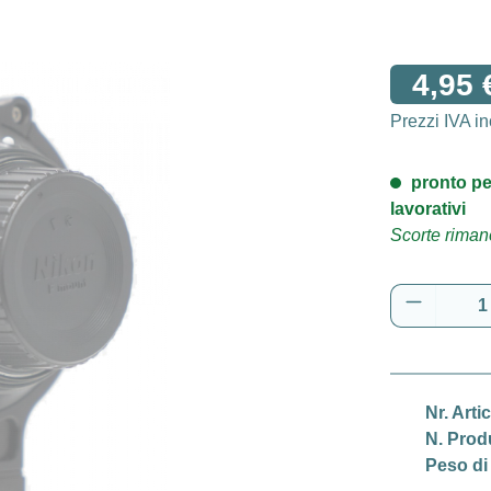
4,95 
Prezzi IVA i
pronto pe
lavorativi
Scorte rimane
Quantità 
Nr. Arti
N. Prod
Peso di