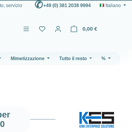
✆
to, servizio
+49 (0) 381 2038 9994
Italiano
0,00 €
Il carrello contiene 0 articoli
Mimetizzazione
Tutto il resto
%
per
00