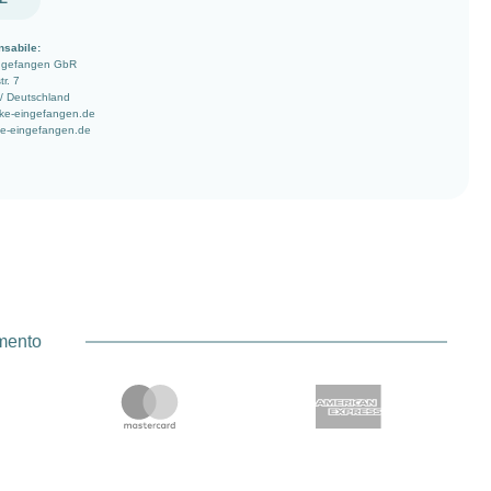
nsabile:
ingefangen GbR
r. 7
/ Deutschland
ke-eingefangen.de
ke-eingefangen.de
amento