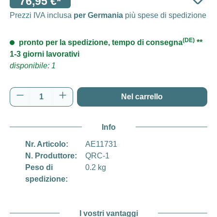
76,95 €*
Prezzi IVA inclusa
per Germania
più spese di spedizione
(DE)
pronto per la spedizione, tempo di consegna
**
1-3 giorni lavorativi
disponibile: 1
Quantità del prodotto: inserisci la quantità d
Nel carrello
Info
Nr. Articolo:
AE11731
N. Produttore:
QRC-1
Peso di
0.2 kg
spedizione:
I vostri vantaggi