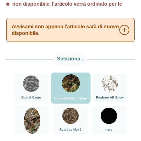
non disponibile, l'articolo verrà ordinato per te
Avvisami non appena l’articolo sarà di nuovo
disponibile.
Seleziona...
###Forest Green Camo###LensCoat
###Digital Camo###LensCoat
###Realtree AP Sn
Digital Camo
Realtree AP Snow
Forest Green Camo
###Realtree Edge###LensCoat
###Realtree Max5###LensCoat
nero
Realtree Max5
nero
Realtree Edge