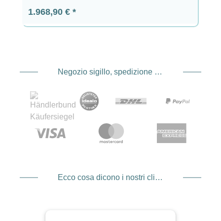
Prezzo normale:
1.968,90 €
Negozio sigillo, spedizione e spedizione Fornitore di servizi di pagamento
Ecco cosa dicono i nostri clienti