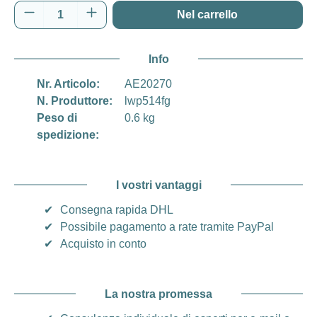
Quantità del prodotto: inserisci la quantità d
Nel carrello
Info
Nr. Articolo:
AE20270
N. Produttore:
lwp514fg
Peso di
0.6 kg
spedizione:
I vostri vantaggi
✔
Consegna rapida DHL
✔
Possibile pagamento a rate tramite PayPal
✔
Acquisto in conto
La nostra promessa