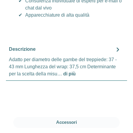
✔
Consulenza individuale di esperti per e-mail o
chat dal vivo
✔
Apparecchiature di alta qualità
Descrizione
Adatto per diametro delle gambe del treppiede: 37 -
43 mm Lunghezza del wrap: 37,5 cm Determinante
per la scelta della misu…
di più
Salta la galleria dei prodotti
Accessori