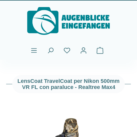
Passa al contenuto principale
Il carrello contiene
LensCoat TravelCoat per Nikon 500mm
VR FL con paraluce - Realtree Max4