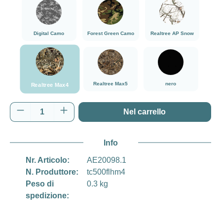
###Digital Camo###LensCoat
###Forest Green Camo###LensCoat
###Realtree AP Sn
Digital Camo
Forest Green Camo
Realtree AP Snow
###Realtree Max4###LensCoat
###Realtree Max5###LensCoat
nero
Realtree Max5
nero
Realtree Max4
Quantità del prodotto: inserisci la quantità d
Nel carrello
Info
Nr. Articolo:
AE20098.1
N. Produttore:
tc500flhm4
Peso di
0.3 kg
spedizione: