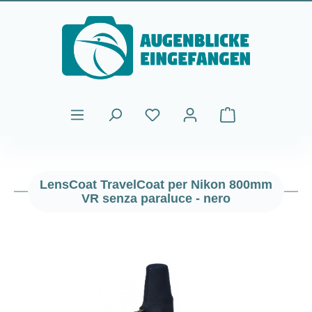
Passa al contenuto principale
Il carrello contiene
LensCoat TravelCoat per Nikon 800mm
VR senza paraluce - nero