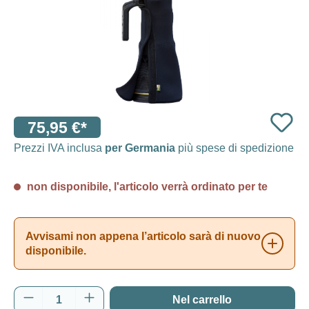
75,95 €*
Prezzi IVA inclusa
per Germania
più spese di spedizione
non disponibile, l'articolo verrà ordinato per te
Avvisami non appena l’articolo sarà di nuovo
disponibile.
Quantità del prodotto: inserisci la quantità d
Nel carrello