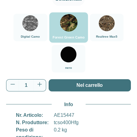
###Forest Green Camo###LensCoat
###Digital Camo###LensCoat
###Realtree Max5#
Digital Camo
Realtree Max5
Forest Green Camo
nero
nero
Quantità del prodotto: inserisci la quantità d
Nel carrello
Info
Nr. Articolo:
AE15447
N. Produttore:
tcso400Hfg
Peso di
0.2 kg