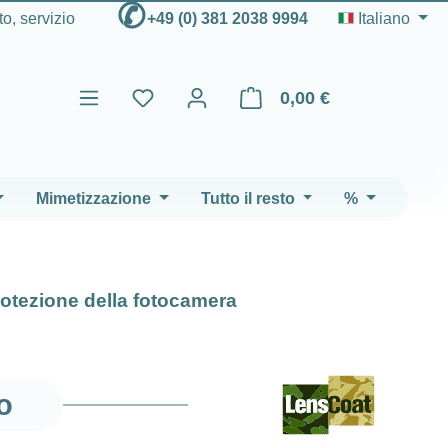
✆
to, servizio
+49 (0) 381 2038 9994
Italiano
0,00 €
Il carrello contiene 0 articoli
Mimetizzazione
Tutto il resto
%
otezione della fotocamera
o