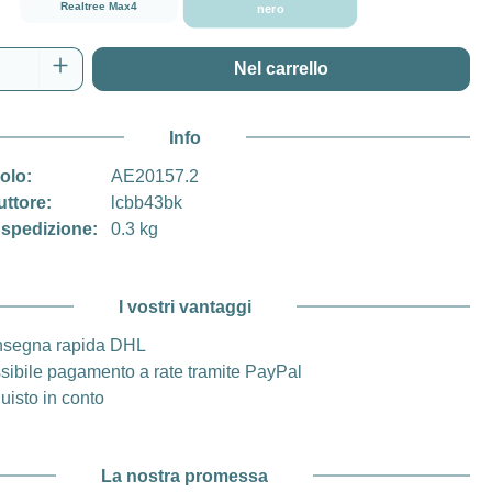
Realtree Max4
nero
del prodotto: inserisci la quantità desidera
Nel carrello
Info
colo:
AE20157.2
uttore:
lcbb43bk
 spedizione:
0.3 kg
I vostri vantaggi
segna rapida DHL
sibile pagamento a rate tramite PayPal
uisto in conto
La nostra promessa