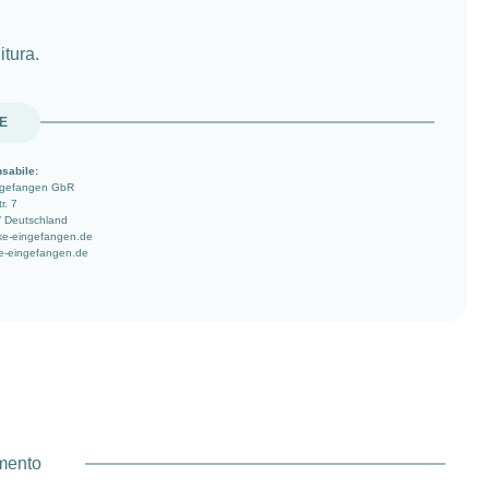
itura.
UE
sabile:
ngefangen GbR
r. 7
/ Deutschland
ke-eingefangen.de
e-eingefangen.de
amento