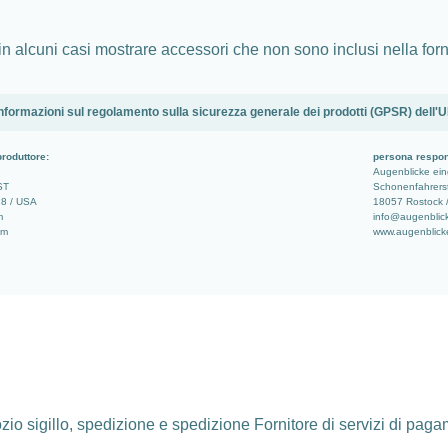
in alcuni casi mostrare accessori che non sono inclusi nella forn
nformazioni sul regolamento sulla sicurezza generale dei prodotti (GPSR) dell'
produttore:
persona respon
Augenblicke ei
ST
Schonenfahrerst
28 / USA
18057 Rostock 
m
info@augenblic
om
www.augenblick
io sigillo, spedizione e spedizione Fornitore di servizi di pag