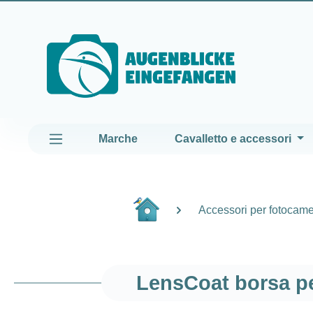
assa al contenuto principale
Passa alla navigazione principale
Marche
Cavalletto e accessori
Accessori per fotocam
LensCoat borsa pe