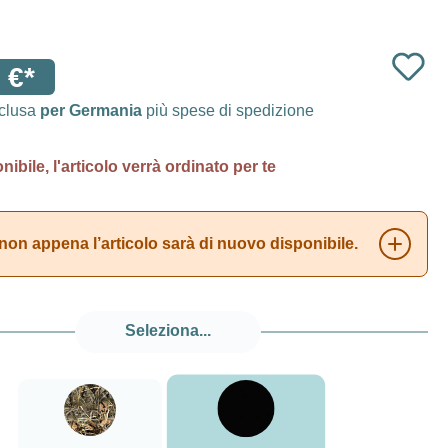
 €*
nclusa
per Germania
più spese di spedizione
ibile, l'articolo verrà ordinato per te
non appena l’articolo sarà di nuovo disponibile.
Seleziona...
nero
###Realtree Max4###LensCoat