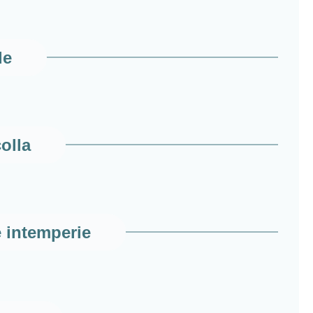
le
olla
e intemperie