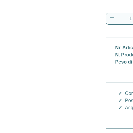
Quantità 
Nr. Arti
N. Prod
Peso di
✔
Con
✔
Pos
✔
Acq