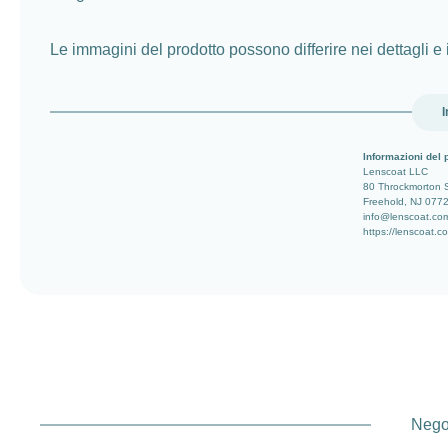
Le immagini del prodotto possono differire nei dettagli e 
I
Informazioni del 
Lenscoat LLC
80 Throckmorton 
Freehold, NJ 077
info@lenscoat.co
https://lenscoat.c
Negoz