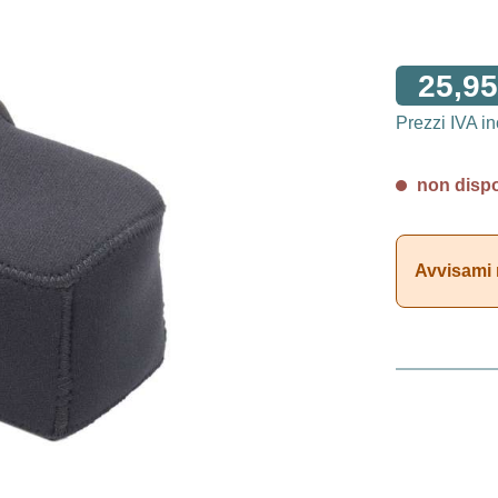
25,95
Prezzi IVA i
non dispon
Avvisami 