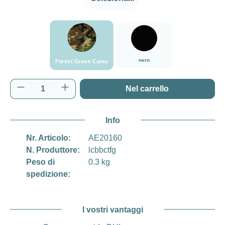
###Forest Green Camo###LensCoat
nero
nero
Forest Green Camo
Quantità del prodotto: inserisci la quantità d
Nel carrello
Info
Nr. Articolo:
AE20160
N. Produttore:
lcbbctfg
Peso di
0.3 kg
spedizione:
I vostri vantaggi