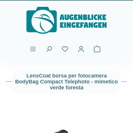
Passa al contenuto principale
Il carrello contiene
LensCoat borsa per fotocamera
BodyBag Compact Telephoto - mimetico
verde foresta