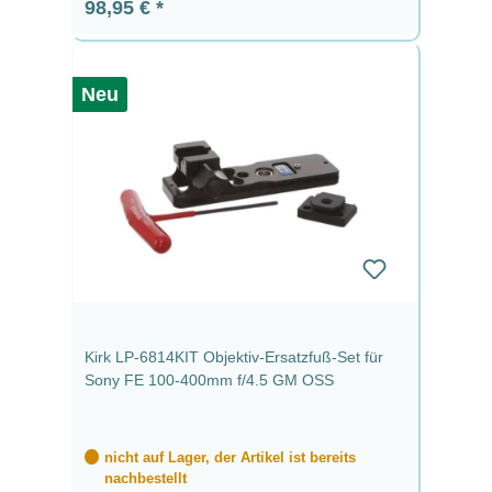
Regulärer Preis:
98,95 €
Neu
Kirk LP-6814KIT Objektiv-Ersatzfuß-Set für
Sony FE 100-400mm f/4.5 GM OSS
nicht auf Lager, der Artikel ist bereits
nachbestellt