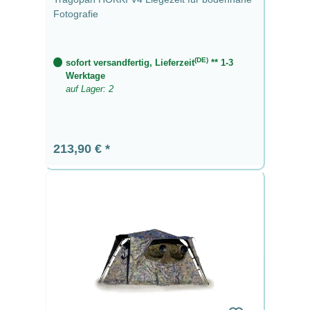
Fotografie
(DE)
sofort versandfertig, Lieferzeit
** 1-3
Werktage
auf Lager: 2
Regulärer Preis:
213,90 €