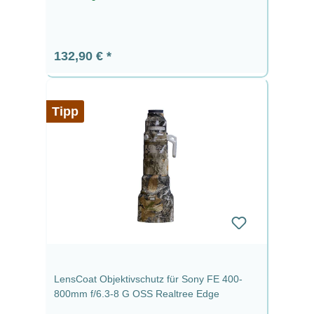
Regulärer Preis:
132,90 €
Tipp
LensCoat Objektivschutz für Sony FE 400-
800mm f/6.3-8 G OSS Realtree Edge