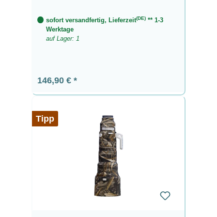
(DE)
sofort versandfertig, Lieferzeit
** 1-3
Werktage
auf Lager: 1
Regulärer Preis:
146,90 €
Tipp