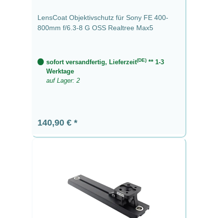
LensCoat Objektivschutz für Sony FE 400-
800mm f/6.3-8 G OSS Realtree Max5
(DE)
sofort versandfertig, Lieferzeit
** 1-3
Werktage
auf Lager: 2
Regulärer Preis:
140,90 €