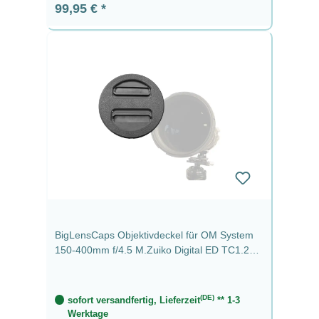
Regulärer Preis:
99,95 €
BigLensCaps Objektivdeckel für OM System
150-400mm f/4.5 M.Zuiko Digital ED TC1.25X
IS PRO
(DE)
sofort versandfertig, Lieferzeit
** 1-3
Werktage