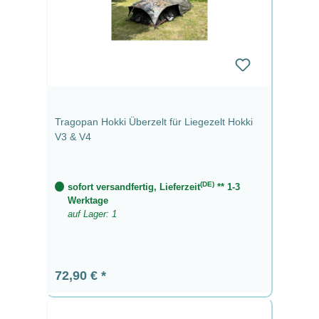
Tragopan Hokki Überzelt für Liegezelt Hokki
V3 & V4
(DE)
sofort versandfertig, Lieferzeit
** 1-3
Werktage
auf Lager: 1
Regulärer Preis:
72,90 €