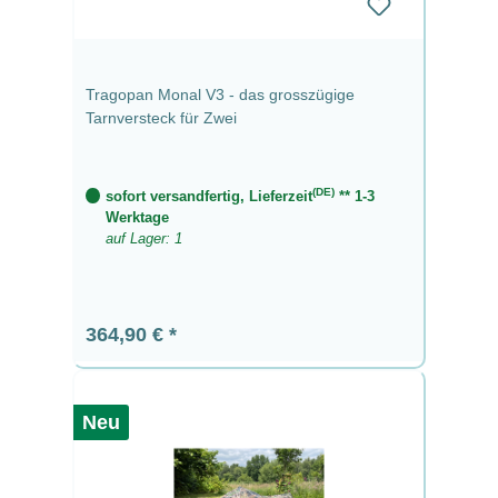
Tragopan Monal V3 - das grosszügige
Tarnversteck für Zwei
(DE)
sofort versandfertig, Lieferzeit
** 1-3
Werktage
auf Lager: 1
Regulärer Preis:
364,90 €
Neu