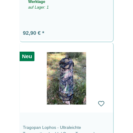
Werktage
auf Lager: 1
Regulärer Preis:
92,90 €
Neu
Tragopan Lophos - Ultraleichte