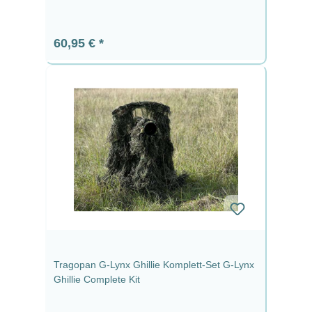
Regulärer Preis:
60,95 €
Tragopan G-Lynx Ghillie Komplett-Set G-Lynx
Ghillie Complete Kit