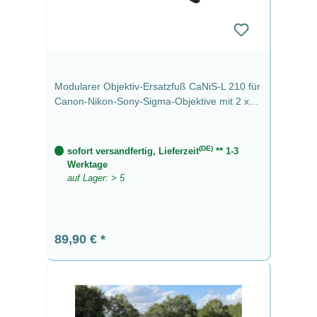
Modularer Objektiv-Ersatzfuß CaNiS-L 210 für
Canon-Nikon-Sony-Sigma-Objektive mit 2 x
QD-Aufnahme (Manfrotto/Sachtler Video
Standard) CaNiS-L (hoch) - Videoplatte VP-
210 (210 mm) 2 x QD
(DE)
sofort versandfertig, Lieferzeit
** 1-3
Werktage
auf Lager: > 5
Regulärer Preis:
89,90 €