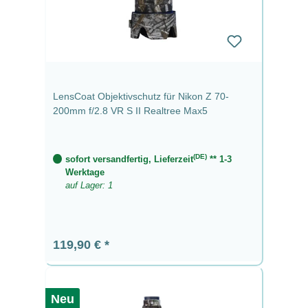
LensCoat Objektivschutz für Nikon Z 70-
200mm f/2.8 VR S II Realtree Max5
(DE)
sofort versandfertig, Lieferzeit
** 1-3
Werktage
auf Lager: 1
Regulärer Preis:
119,90 €
Neu