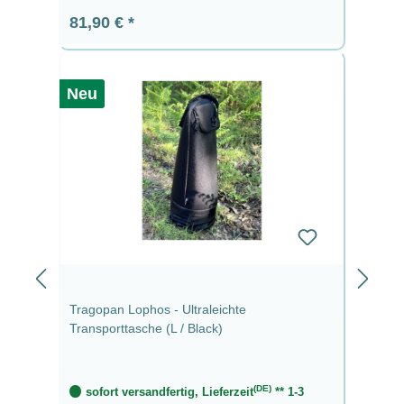
Regulärer Preis:
81,90 €
Neu
Tragopan Lophos - Ultraleichte
Transporttasche (L / Black)
(DE)
sofort versandfertig, Lieferzeit
** 1-3