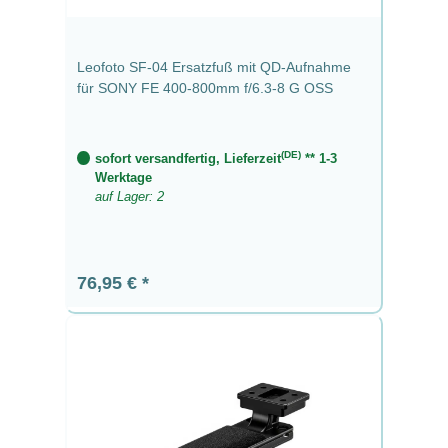
Leofoto SF-04 Ersatzfuß mit QD-Aufnahme
für SONY FE 400-800mm f/6.3-8 G OSS
(DE)
sofort versandfertig, Lieferzeit
** 1-3
Werktage
auf Lager: 2
Regulärer Preis:
76,95 €