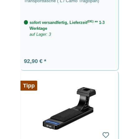
Transporttasche ( L / Camo Tragopan)
(DE)
sofort versandfertig, Lieferzeit
** 1-3
Werktage
auf Lager: 3
Regulärer Preis:
92,90 €
Tipp