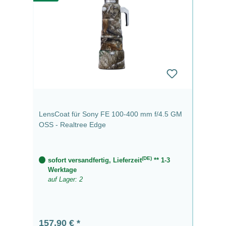
LensCoat für Sony FE 100-400 mm f/4.5 GM
OSS - Realtree Edge
(DE)
sofort versandfertig, Lieferzeit
** 1-3
Werktage
auf Lager: 2
Regulärer Preis:
157,90 €