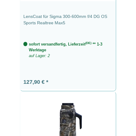
LensCoat für Sigma 300-600mm f/4 DG OS
Sports Realtree Max5
(DE)
sofort versandfertig, Lieferzeit
** 1-3
Werktage
auf Lager: 2
Regulärer Preis:
127,90 €