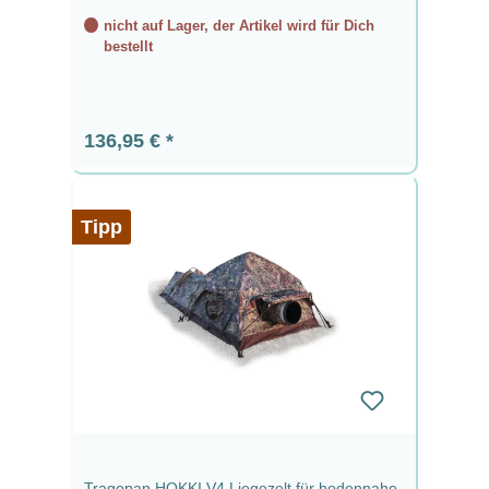
nicht auf Lager, der Artikel wird für Dich
bestellt
Regulärer Preis:
136,95 €
Tipp
Tragopan HOKKI V4 Liegezelt für bodennahe