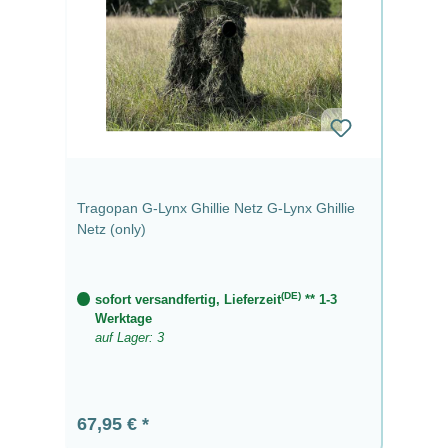
Tragopan G-Lynx Ghillie Netz G-Lynx Ghillie
Netz (only)
(DE)
sofort versandfertig, Lieferzeit
** 1-3
Werktage
auf Lager: 3
Regulärer Preis:
67,95 €