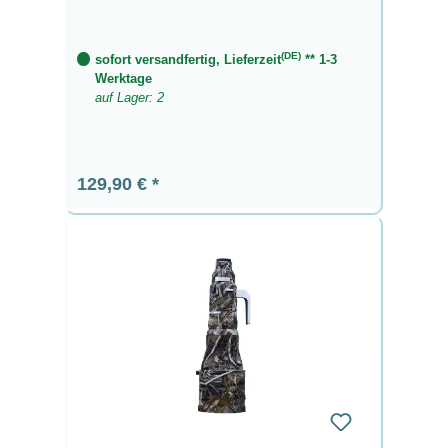
(DE)
sofort versandfertig, Lieferzeit
** 1-3
Werktage
auf Lager: 2
Regulärer Preis:
129,90 €