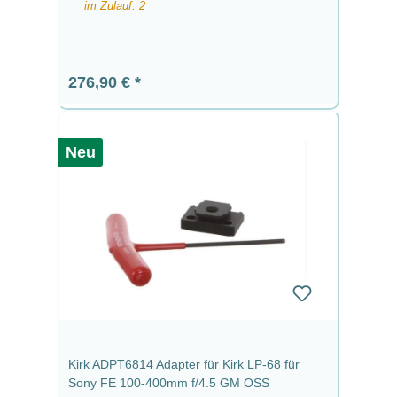
im Zulauf: 2
Regulärer Preis:
276,90 €
Neu
Kirk ADPT6814 Adapter für Kirk LP-68 für
Sony FE 100-400mm f/4.5 GM OSS