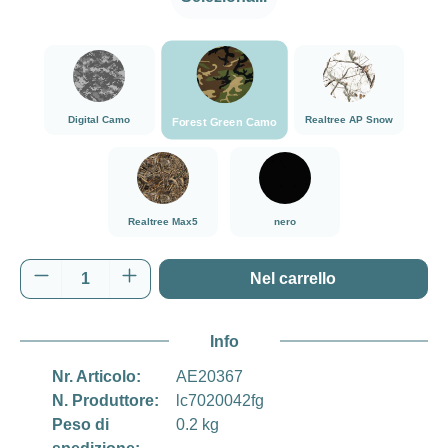
###Forest Green Camo###LensCoat
###Digital Camo###LensCoat
###Realtree AP Sn
Digital Camo
Realtree AP Snow
Forest Green Camo
###Realtree Max5###LensCoat
nero
Realtree Max5
nero
Quantità del prodotto: inserisci la quantità d
Nel carrello
Info
Nr. Articolo:
AE20367
N. Produttore:
lc7020042fg
Peso di
0.2 kg