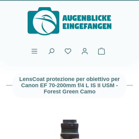
Passa al contenuto principale
Il carrello contiene
LensCoat protezione per obiettivo per
Canon EF 70-200mm f/4 L IS II USM -
Forest Green Camo