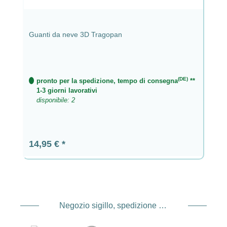
Guanti da neve 3D Tragopan
(DE)
pronto per la spedizione, tempo di consegna
**
1-3 giorni lavorativi
disponibile: 2
Prezzo normale:
14,95 €
Negozio sigillo, spedizione e spedizione Fornitore di servizi di pagamento