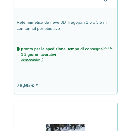
Rete mimetica da neve 3D Tragopan 1,5 x 3,5 m
con tunnel per obiettivo
(DE)
pronto per la spedizione, tempo di consegna
**
1-3 giorni lavorativi
disponibile: 2
Prezzo normale:
78,95 €