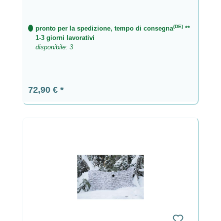
(DE)
pronto per la spedizione, tempo di consegna
**
1-3 giorni lavorativi
disponibile: 3
Prezzo normale:
72,90 €