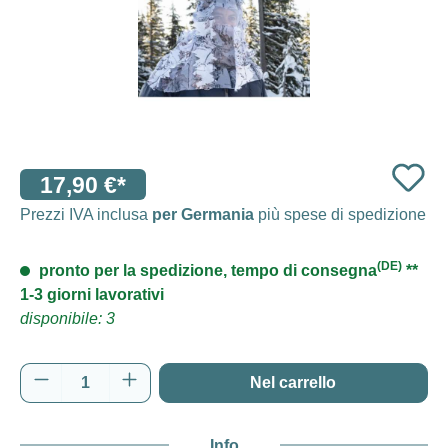
17,90 €*
Prezzi IVA inclusa
per Germania
più spese di spedizione
(DE)
pronto per la spedizione, tempo di consegna
**
1-3 giorni lavorativi
disponibile: 3
Quantità del prodotto: inserisci la quantità d
Nel carrello
Info