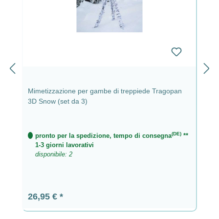
Mimetizzazione per gambe di treppiede Tragopan
3D Snow (set da 3)
(DE)
pronto per la spedizione, tempo di consegna
**
1-3 giorni lavorativi
disponibile: 2
Prezzo normale:
26,95 €