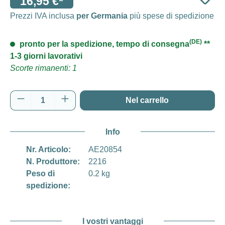
16,95 €*
Prezzi IVA inclusa
per Germania
più spese di spedizione
(DE)
pronto per la spedizione, tempo di consegna
**
1-3 giorni lavorativi
Scorte rimanenti: 1
Quantità del prodotto: inserisci la quantità d
Nel carrello
Info
Nr. Articolo:
AE20854
N. Produttore:
2216
Peso di
0.2 kg
spedizione:
I vostri vantaggi