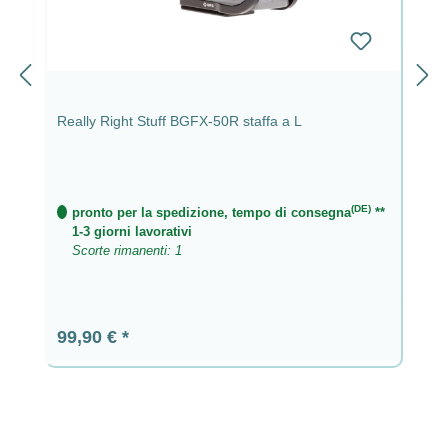
Really Right Stuff BGFX-50R staffa a L
(DE)
pronto per la spedizione, tempo di consegna
**
1-3 giorni lavorativi
Scorte rimanenti: 1
Prezzo normale:
99,90 €