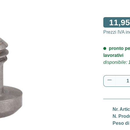
11,95
Prezzi IVA i
pronto pe
lavorativi
disponibile: 
Quantità 
Nr. Arti
N. Prod
Peso di