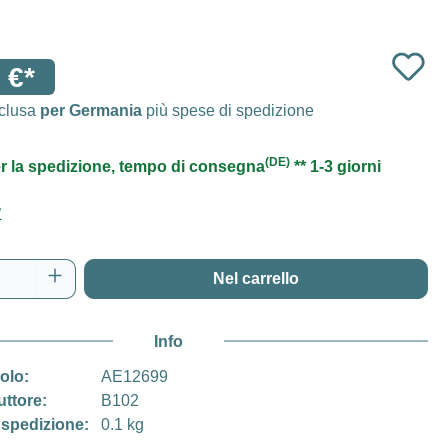
 €*
nclusa
per Germania
più spese di spedizione
(DE)
r la spedizione, tempo di consegna
** 1-3 giorni
1
del prodotto: inserisci la quantità desidera
Nel carrello
Info
colo:
AE12699
uttore:
B102
 spedizione:
0.1 kg