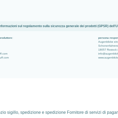
nformazioni sul regolamento sulla sicurezza generale dei prodotti (GPSR) dell'
produttore:
persona respon
Augenblicke ei
Schonenfahrerst
18057 Rostock 
uff.com
info@augenblic
tuff.com
www.augenblick
io sigillo, spedizione e spedizione Fornitore di servizi di pag