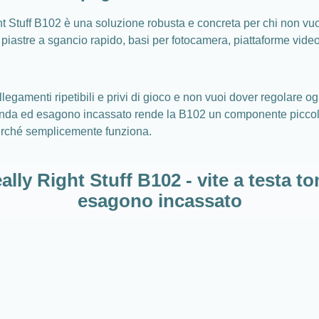
ight Stuff B102 è una soluzione robusta e concreta per chi non v
 piastre a sgancio rapido, basi per fotocamera, piattaforme video 
egamenti ripetibili e privi di gioco e non vuoi dover regolare o
a tonda ed esagono incassato rende la B102 un componente piccolo
perché semplicemente funziona.
eally Right Stuff B102 - vite a testa 
esagono incassato