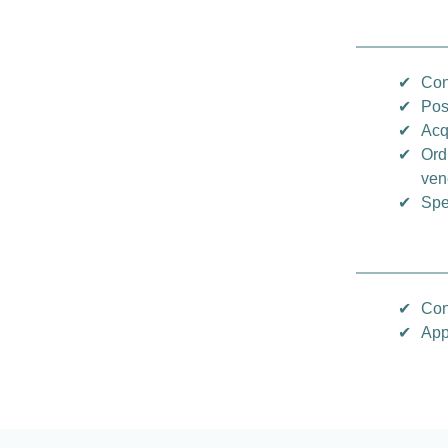
✔
Con
✔
Pos
✔
Acq
✔
Ord
vene
✔
Spe
✔
Con
✔
App