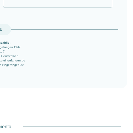
UE
sabile:
ngefangen GbR
r. 7
/ Deutschland
ke-eingefangen.de
e-eingefangen.de
amento