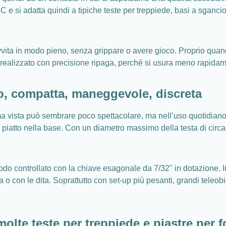
NC e si adatta quindi a tipiche teste per treppiede, basi a sganci
si avvita in modo pieno, senza grippare o avere gioco. Proprio q
tto realizzato con precisione ripaga, perché si usura meno rapid
o, compatta, maneggevole, discreta
ma vista può sembrare poco spettacolare, ma nell’uso quotidiano 
do piatto nella base. Con un diametro massimo della testa di circ
modo controllato con la chiave esagonale da 7/32" in dotazione. 
o con le dita. Soprattutto con set‑up più pesanti, grandi teleobiet
molte teste per treppiede e piastre per 