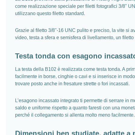
come realizzazione speciale per filetti fotografici 3/8" U
utilizzano questo filetto standard.
Grazie al filetto 3/8"-16 UNC pulito e preciso, la vite 
video, testa a sfera e semisfera di livellamento, un file
Testa tonda con esagono incassat
La testa della B102 è realizzata come testa tonda. A pri
facilmente in borse, cinghie o cavi e si inserisce in mo
trovare posto anche in fresature strette o fori incassati.
L’esagono incassato integrato ti permette di serrare in 
saldo e uniforme rispetto a quanto faresti con una moneta 
perché il collegamento si allenta molto meno facilmente.
Dimensioni ben studiate, adatte a 