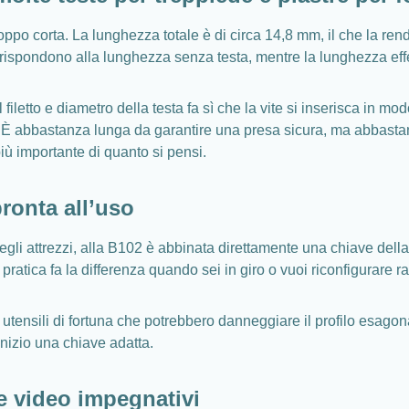
ppo corta. La lunghezza totale è di circa 14,8 mm, il che la ren
ispondono alla lunghezza senza testa, mentre la lunghezza effett
etto e diametro della testa fa sì che la vite si inserisca in modo
li. È abbastanza lunga da garantire una presa sicura, ma abbasta
più importante di quanto si pensi.
ronta all’uso
degli attrezzi, alla B102 è abbinata direttamente una chiave dell
atica fa la differenza quando sei in giro o vuoi riconfigurare r
a utensili di fortuna che potrebbero danneggiare il profilo esagon
inizio una chiave adatta.
e video impegnativi