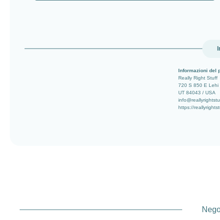
I
Informazioni del 
Really Right Stuff
720 S 850 E Lehi
UT 84043 / USA
info@reallyrightst
https://reallyrights
Negoz