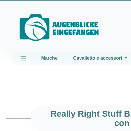
assa al contenuto principale
Passa alla navigazione principale
Marche
Cavalletto e accessori
Really Right Stuff B
con