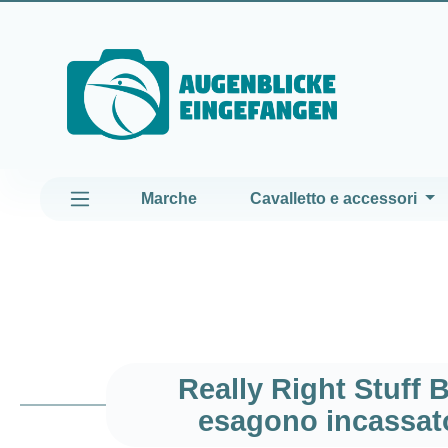
assa al contenuto principale
Passa alla navigazione principale
Marche
Cavalletto e accessori
Really Right Stuff B
esagono incassato,