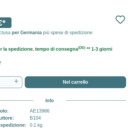
€*
nclusa
per Germania
più spese di spedizione
(DE)
r la spedizione, tempo di consegna
** 1-3 giorni
2
del prodotto: inserisci la quantità desidera
Nel carrello
Info
colo:
AE13986
uttore:
B104
 spedizione:
0.1 kg