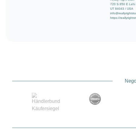
720 S 850 E Lehi
UT 84043 / USA
info@reallyrightst
https://reallyrights
Negoz