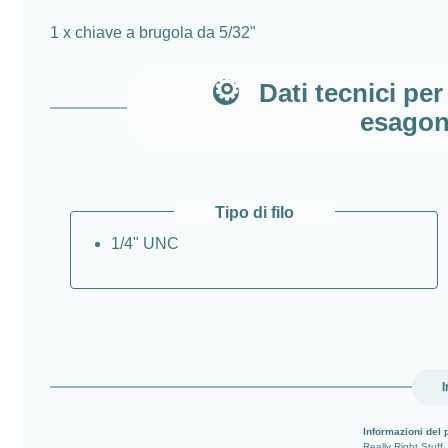
1 x chiave a brugola da 5/32"
Dati tecnici per
esagono
Tipo di filo
1/4" UNC
I
Informazioni del 
Really Right Stuff