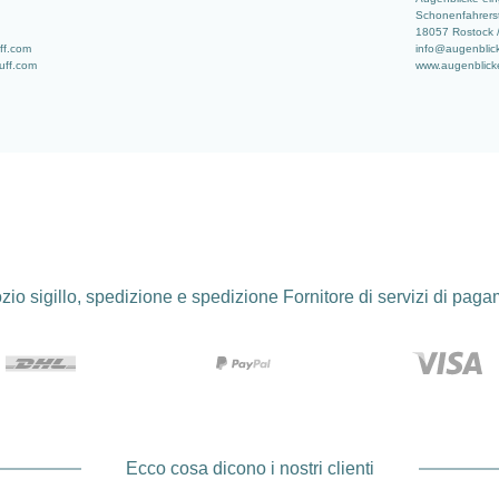
Schonenfahrerst
18057 Rostock 
uff.com
info@augenblic
tuff.com
www.augenblick
io sigillo, spedizione e spedizione Fornitore di servizi di pag
Ecco cosa dicono i nostri clienti