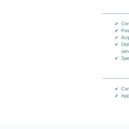
✔
Con
✔
Pos
✔
Acq
✔
Ord
vene
✔
Spe
✔
Con
✔
App