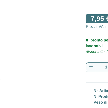
7,95 
Prezzi IVA i
pronto pe
lavorativi
disponibile: 
Quantità 
Nr. Arti
N. Prod
Peso di