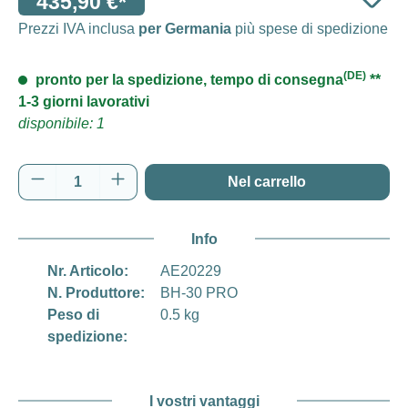
435,90 €*
Prezzi IVA inclusa
per Germania
più spese di spedizione
(DE)
pronto per la spedizione, tempo di consegna
**
1-3 giorni lavorativi
disponibile: 1
Quantità del prodotto: inserisci la quantità d
Nel carrello
Info
Nr. Articolo:
AE20229
N. Produttore:
BH-30 PRO
Peso di
0.5 kg
spedizione:
I vostri vantaggi