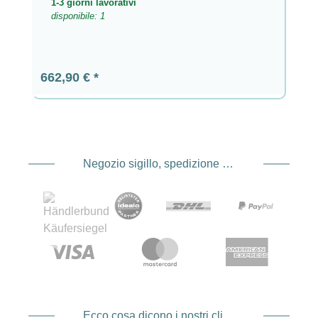
1-3 giorni lavorativi
disponibile: 1
Prezzo normale:
662,90 €
Negozio sigillo, spedizione e spedizione Fornitore di servizi di pagamento
Ecco cosa dicono i nostri clienti