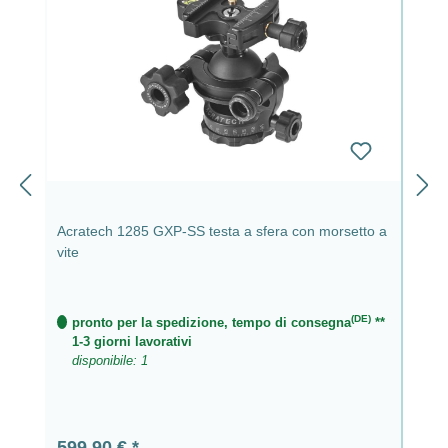
Acratech 1285 GXP-SS testa a sfera con morsetto a
vite
(DE)
pronto per la spedizione, tempo di consegna
**
1-3 giorni lavorativi
disponibile: 1
Prezzo normale:
599,90 €