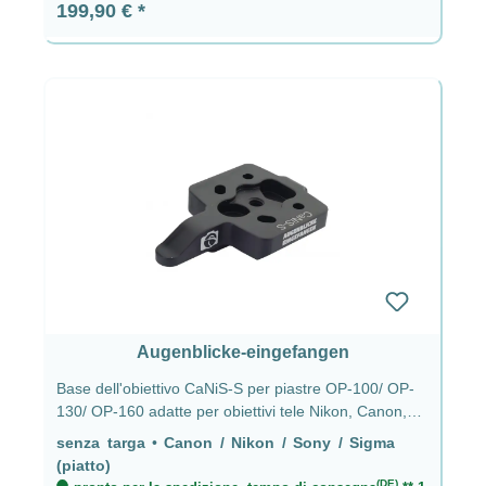
Prezzo normale:
199,90 €
Augenblicke-eingefangen
Base dell'obiettivo CaNiS-S per piastre OP-100/ OP-
130/ OP-160 adatte per obiettivi tele Nikon, Canon,
Sony & Sigma senza piastra - CaNiS-S (piatto)
senza targa
•
Canon / Nikon / Sony / Sigma
(piatto)
(DE)