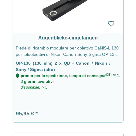
Augenblicke-eingefangen
Piede di ricambio modulare per obiettivo CaNiS-L 130
per teleobiettivi di Nikon-Canon-Sony-Sigma OP-130
(130 mm) 2 x QD - CaNiS-L (alto)
OP-130 (130 mm) 2 x QD
•
Canon / Nikon /
Sony / Sigma (alto)
(DE)
pronto per la spedizione, tempo di consegna
** 1-
3 giorni lavorativi
disponibile: > 5
Prezzo normale:
95,95 €