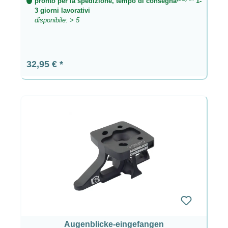
pronto per la spedizione, tempo di consegna
** 1-
3 giorni lavorativi
disponibile: > 5
Prezzo normale:
32,95 €
Augenblicke-eingefangen