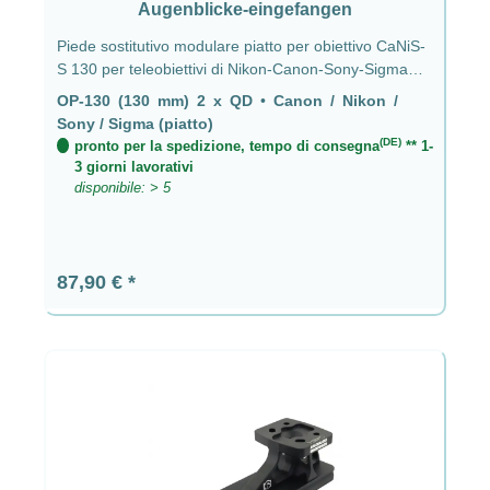
Augenblicke-eingefangen
Piede sostitutivo modulare piatto per obiettivo CaNiS-
S 130 per teleobiettivi di Nikon-Canon-Sony-Sigma
OP-130 (130 mm) 2 x QD - CaNiS-S (piatto)
OP-130 (130 mm) 2 x QD
•
Canon / Nikon /
Sony / Sigma (piatto)
(DE)
pronto per la spedizione, tempo di consegna
** 1-
3 giorni lavorativi
disponibile: > 5
Prezzo normale:
87,90 €