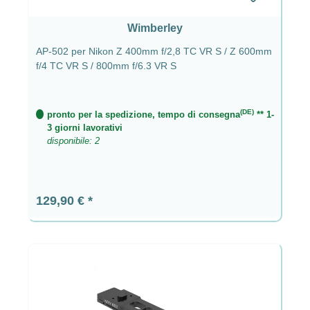
Wimberley
AP-502 per Nikon Z 400mm f/2,8 TC VR S / Z 600mm
f/4 TC VR S / 800mm f/6.3 VR S
(DE)
pronto per la spedizione, tempo di consegna
** 1-
3 giorni lavorativi
disponibile: 2
Prezzo normale:
129,90 €