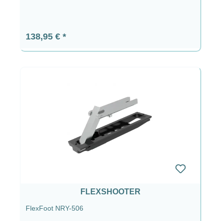
Prezzo normale:
138,95 €
FLEXSHOOTER
FlexFoot NRY-506