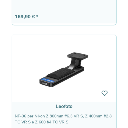
Prezzo normale:
169,90 €
Leofoto
NF-06 per Nikon Z 800mm f/6.3 VR S, Z 400mm f/2.8
TC VR S e Z 600 f/4 TC VR S