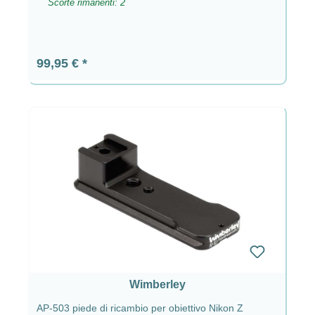
Scorte rimanenti: 2
Prezzo normale:
99,95 €
Wimberley
AP-503 piede di ricambio per obiettivo Nikon Z