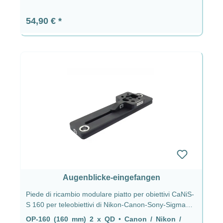
Prezzo normale:
54,90 €
Augenblicke-eingefangen
Piede di ricambio modulare piatto per obiettivi CaNiS-
S 160 per teleobiettivi di Nikon-Canon-Sony-Sigma
OP-160 (160 mm) 2 x QD - CaNiS-S (piatto)
OP-160 (160 mm) 2 x QD
•
Canon / Nikon /