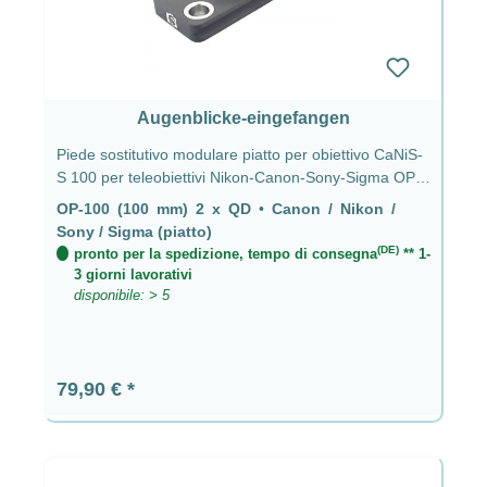
Augenblicke-eingefangen
Piede sostitutivo modulare piatto per obiettivo CaNiS-
S 100 per teleobiettivi Nikon-Canon-Sony-Sigma OP-
100 (100 mm) 2 x QD - CaNiS-S (piatto)
OP-100 (100 mm) 2 x QD
•
Canon / Nikon /
Sony / Sigma (piatto)
(DE)
pronto per la spedizione, tempo di consegna
** 1-
3 giorni lavorativi
disponibile: > 5
Prezzo normale:
79,90 €