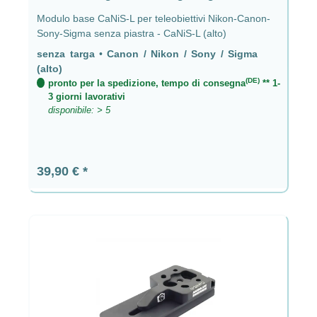
Modulo base CaNiS-L per teleobiettivi Nikon-Canon-
Sony-Sigma senza piastra - CaNiS-L (alto)
senza targa
•
Canon / Nikon / Sony / Sigma
(alto)
(DE)
pronto per la spedizione, tempo di consegna
** 1-
3 giorni lavorativi
disponibile: > 5
Prezzo normale:
39,90 €