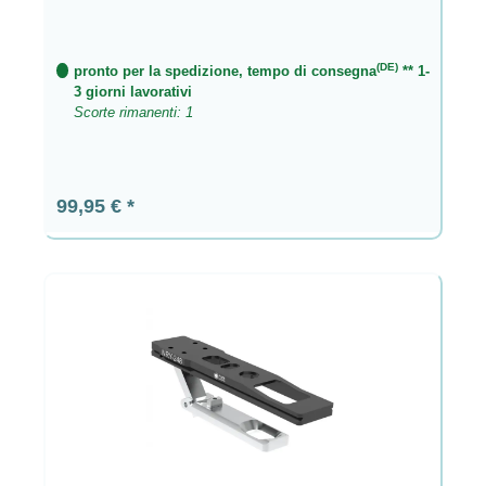
(DE)
pronto per la spedizione, tempo di consegna
** 1-
3 giorni lavorativi
Scorte rimanenti: 1
Prezzo normale:
99,95 €