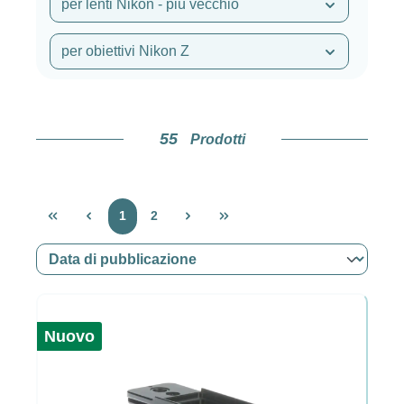
per lenti Nikon - più vecchio
per obiettivi Nikon Z
55
Prodotti
Pagina
Pagina
1
2
Nuovo