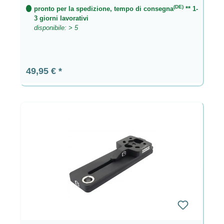
(DE)
pronto per la spedizione, tempo di consegna
** 1-
3 giorni lavorativi
disponibile: > 5
Prezzo normale:
49,95 €