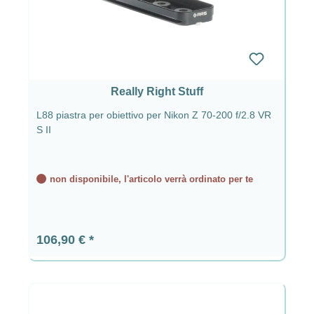
Really Right Stuff
L88 piastra per obiettivo per Nikon Z 70-200 f/2.8 VR
S II
non disponibile, l'articolo verrà ordinato per te
Prezzo normale:
106,90 €