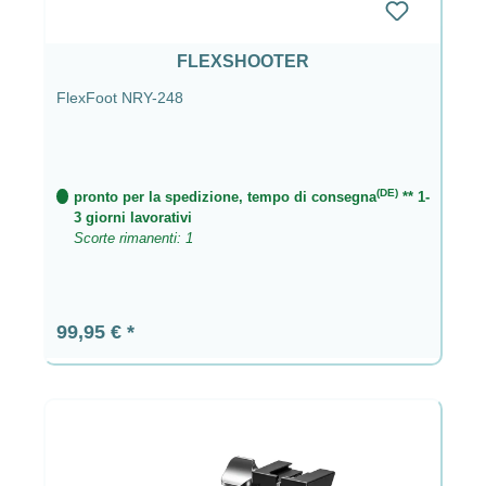
FLEXSHOOTER
FlexFoot NRY-248
(DE)
pronto per la spedizione, tempo di consegna
** 1-
3 giorni lavorativi
Scorte rimanenti: 1
Prezzo normale:
99,95 €