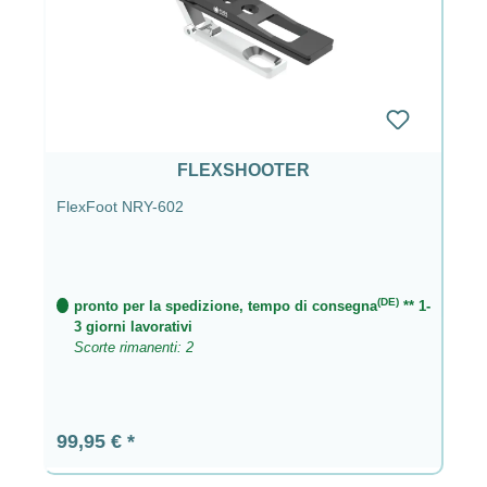
FLEXSHOOTER
FlexFoot NRY-602
(DE)
pronto per la spedizione, tempo di consegna
** 1-
3 giorni lavorativi
Scorte rimanenti: 2
Prezzo normale:
99,95 €