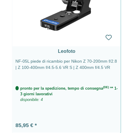
Leofoto
NF-05L piede di ricambio per Nikon Z 70-200mm f/2.8
| Z 100-400mm f/4.5-5.6 VR S | Z 400mm f/4.5 VR
(DE)
pronto per la spedizione, tempo di consegna
** 1-
3 giorni lavorativi
disponibile: 4
Prezzo normale:
85,95 €