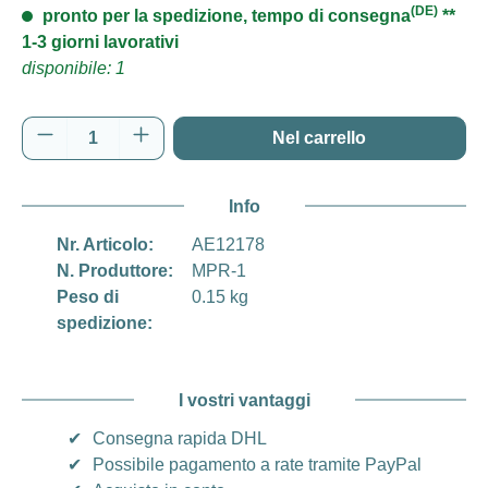
(DE)
pronto per la spedizione, tempo di consegna
**
1-3 giorni lavorativi
disponibile: 1
Quantità del prodotto: inserisci la quantità d
Nel carrello
Info
Nr. Articolo:
AE12178
N. Produttore:
MPR-1
Peso di
0.15 kg
spedizione:
I vostri vantaggi
✔
Consegna rapida DHL
✔
Possibile pagamento a rate tramite PayPal