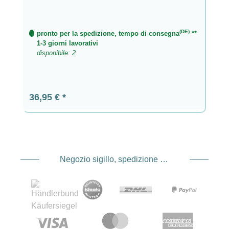
(DE)
pronto per la spedizione, tempo di consegna
**
1-3 giorni lavorativi
disponibile: 2
Prezzo normale:
36,95 €
Negozio sigillo, spedizione e spedizione Fornitore di servizi di pagamento