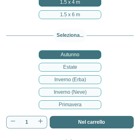
1.5 x 4 m
1.5 x 6 m
Seleziona...
Autunno
Estate
Inverno (Erba)
Inverno (Neve)
Primavera
Quantità del prodotto: inserisci la quantità d
Nel carrello