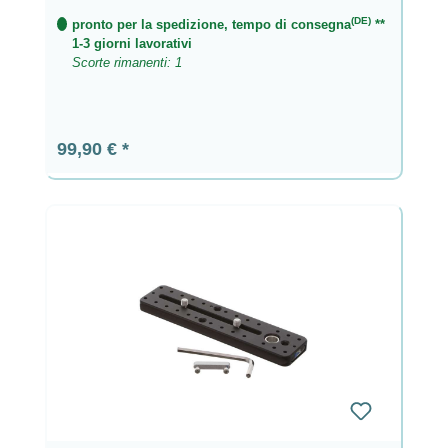
(DE)
pronto per la spedizione, tempo di consegna
**
1-3 giorni lavorativi
Scorte rimanenti: 1
Prezzo normale:
99,90 €