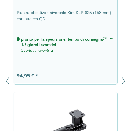
Piastra obiettivo universale Kirk KLP-625 (158 mm)
con attacco QD
(DE)
pronto per la spedizione, tempo di consegna
**
1-3 giorni lavorativi
Scorte rimanenti: 2
Prezzo normale:
94,95 €