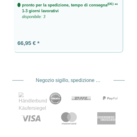
(DE)
pronto per la spedizione, tempo di consegna
**
1-3 giorni lavorativi
disponibile: 3
Prezzo normale:
66,95 €
Negozio sigillo, spedizione e spedizione Fornitore di servizi di pagamento