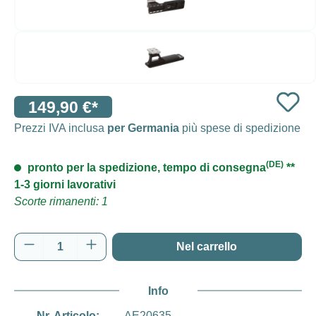
149,90 €*
Prezzi IVA inclusa
per Germania
più spese di spedizione
(DE)
pronto per la spedizione, tempo di consegna
**
1-3 giorni lavorativi
Scorte rimanenti: 1
Quantità del prodotto: inserisci la quantità d
Nel carrello
Info
Nr. Articolo:
AE20635