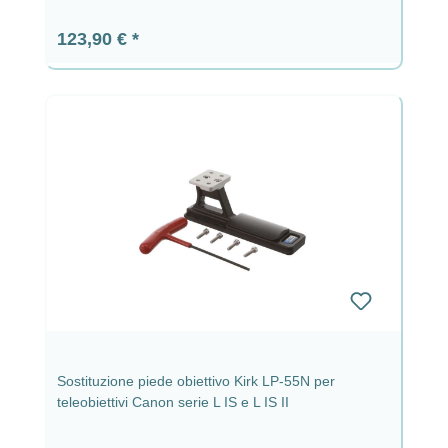
Prezzo normale:
123,90 €
Sostituzione piede obiettivo Kirk LP-55N per
teleobiettivi Canon serie L IS e L IS II