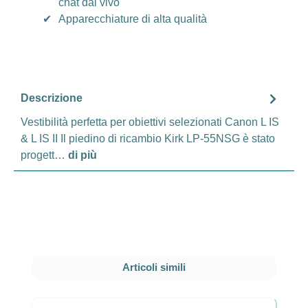
chat dal vivo
✔
Apparecchiature di alta qualità
Descrizione
Vestibilità perfetta per obiettivi selezionati Canon L IS
& L IS II Il piedino di ricambio Kirk LP-55NSG è stato
progett…
di più
Salta la galleria dei prodotti
Articoli simili