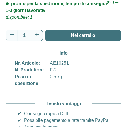
(DE)
pronto per la spedizione, tempo di consegna
**
1-3 giorni lavorativi
disponibile: 1
Quantità del prodotto: inserisci la quantità d
Nel carrello
Info
Nr. Articolo:
AE10251
N. Produttore:
F-2
Peso di
0.5 kg
spedizione:
I vostri vantaggi
✔
Consegna rapida DHL
✔
Possibile pagamento a rate tramite PayPal