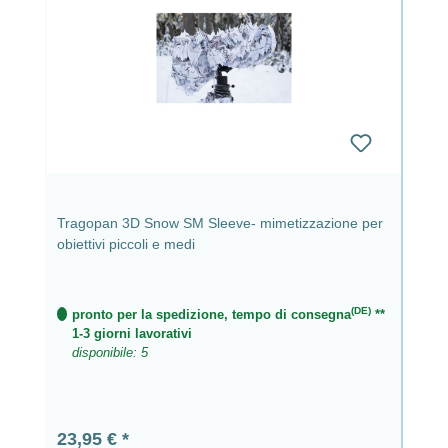
Tragopan 3D Snow SM Sleeve- mimetizzazione per
obiettivi piccoli e medi
(DE)
pronto per la spedizione, tempo di consegna
**
1-3 giorni lavorativi
disponibile: 5
Prezzo normale:
23,95 €