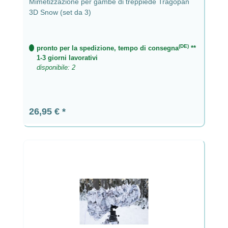
Mimetizzazione per gambe di treppiede Tragopan
3D Snow (set da 3)
(DE)
pronto per la spedizione, tempo di consegna
**
1-3 giorni lavorativi
disponibile: 2
Prezzo normale:
26,95 €