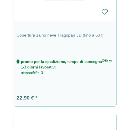
Copertura zaino neve Tragopan 3D (fino a 60 l)
(DE)
pronto per la spedizione, tempo di consegna
**
1-3 giorni lavorativi
disponibile: 3
Prezzo normale:
22,90 €