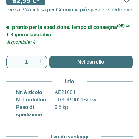
62,95 €*
Prezzi IVA inclusa
per Germania
più spese di spedizione
(DE)
pronto per la spedizione, tempo di consegna
**
1-3 giorni lavorativi
disponibile: 4
Quantità del prodotto: inserisci la quantità d
Nel carrello
Info
Nr. Articolo:
AE21684
N. Produttore:
TR3DPO001Snow
Peso di
0.5 kg
spedizione:
I vostri vantaggi