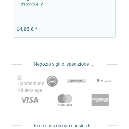
disponibile: 2
Prezzo normale:
14,95 €
Negozio sigillo, spedizione e spedizione Fornitore di servizi di pagamento
Ecco cosa dicono i nostri clienti