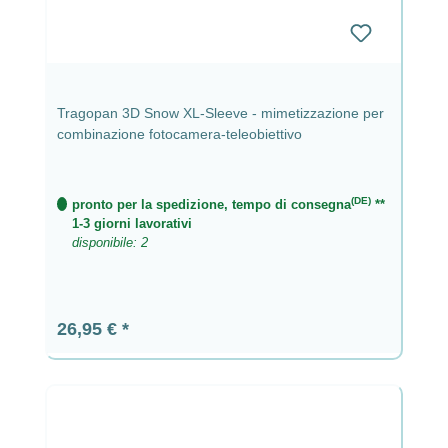
Tragopan 3D Snow XL-Sleeve - mimetizzazione per
combinazione fotocamera-teleobiettivo
(DE)
pronto per la spedizione, tempo di consegna
**
1-3 giorni lavorativi
disponibile: 2
Prezzo normale:
26,95 €