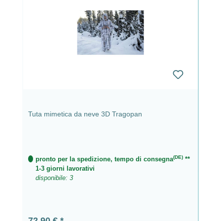
Tuta mimetica da neve 3D Tragopan
(DE)
pronto per la spedizione, tempo di consegna
**
1-3 giorni lavorativi
disponibile: 3
Prezzo normale:
72,90 €