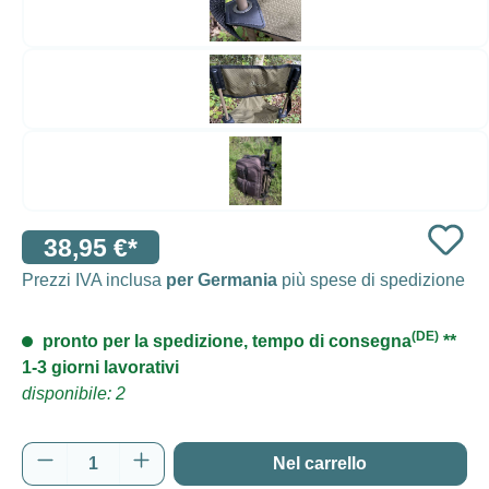
38,95 €*
Prezzi IVA inclusa
per Germania
più spese di spedizione
(DE)
pronto per la spedizione, tempo di consegna
**
1-3 giorni lavorativi
disponibile: 2
Quantità del prodotto: inserisci la quantità d
Nel carrello