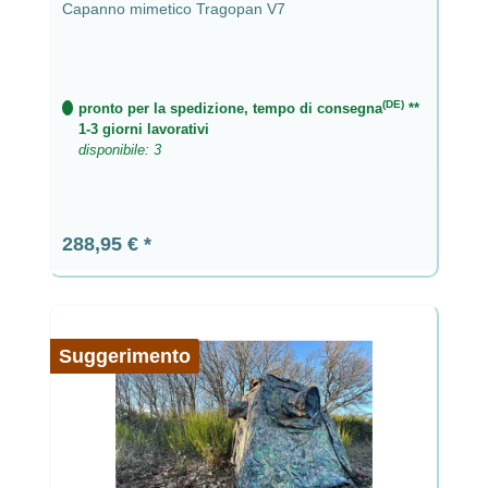
Capanno mimetico Tragopan V7
(DE)
pronto per la spedizione, tempo di consegna
**
1-3 giorni lavorativi
disponibile: 3
Prezzo normale:
288,95 €
Suggerimento