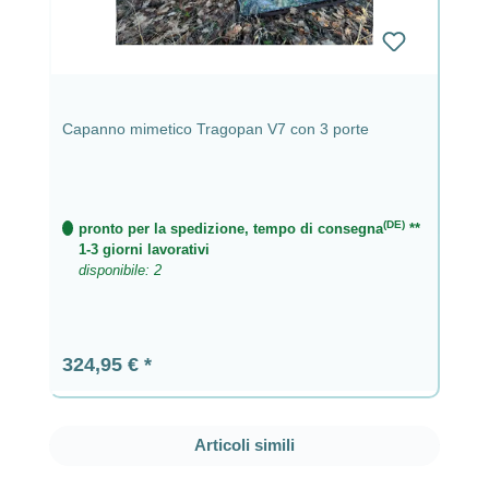
Capanno mimetico Tragopan V7 con 3 porte
(DE)
pronto per la spedizione, tempo di consegna
**
1-3 giorni lavorativi
disponibile: 2
Prezzo normale:
324,95 €
Salta la galleria dei prodotti
Articoli simili