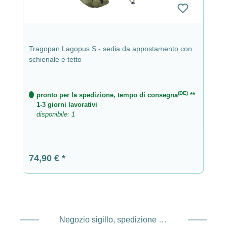
Tragopan Lagopus S - sedia da appostamento con
schienale e tetto
(DE)
pronto per la spedizione, tempo di consegna
**
1-3 giorni lavorativi
disponibile: 1
Prezzo normale:
74,90 €
Negozio sigillo, spedizione e spedizione Fornitore di servizi di pagamento