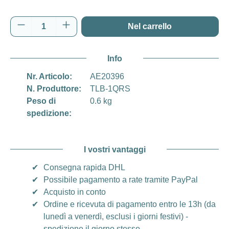
Quantità del prodotto: inserisci la quantità d
Nel carrello
Info
Nr. Articolo:
AE20396
N. Produttore:
TLB-1QRS
Peso di
0.6 kg
spedizione:
I vostri vantaggi
✔
Consegna rapida DHL
✔
Possibile pagamento a rate tramite PayPal
✔
Acquisto in conto
✔
Ordine e ricevuta di pagamento entro le 13h (da
lunedì a venerdì, esclusi i giorni festivi) -
spedizione il giorno stesso