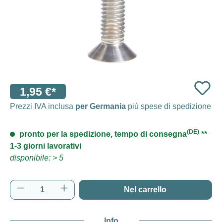
1,95 €*
Prezzi IVA inclusa
per Germania
più spese di spedizione
(DE)
pronto per la spedizione, tempo di consegna
**
1-3 giorni lavorativi
disponibile: > 5
Quantità del prodotto: inserisci la quantità d
Nel carrello
Info