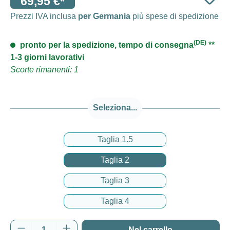
69,95 €*
Prezzi IVA inclusa
per Germania
più spese di spedizione
(DE)
pronto per la spedizione, tempo di consegna
**
1-3 giorni lavorativi
Scorte rimanenti: 1
Seleziona...
Taglia 1.5
Taglia 2
Taglia 3
Taglia 4
Quantità del prodotto: inserisci la quantità d
Nel carrello