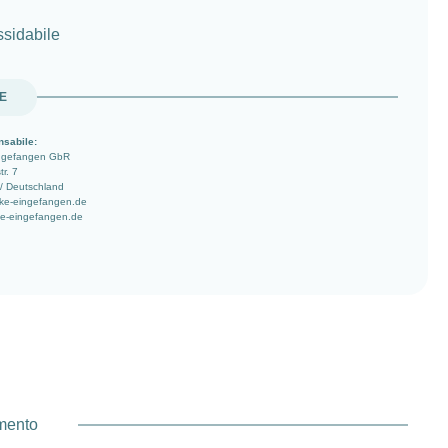
ssidabile
UE
nsabile:
ingefangen GbR
r. 7
/ Deutschland
ke-eingefangen.de
ke-eingefangen.de
amento