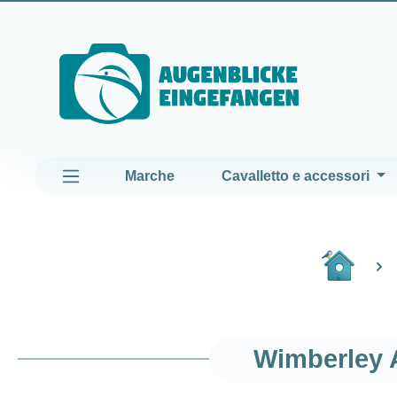
assa al contenuto principale
Passa alla navigazione principale
Marche
Cavalletto e accessori
Wimberley A