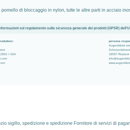
pomello di bloccaggio in nylon, tutte le altre parti in acciaio ino
nformazioni sul regolamento sulla sicurezza generale dei prodotti (GPSR) dell'
roduttore:
persona respo
Augenblicke e
reet
Schonenfahrerst
 22902 / USA
18057 Rostock 
d.com
info@augenblic
.com
www.augenblic
io sigillo, spedizione e spedizione Fornitore di servizi di pag