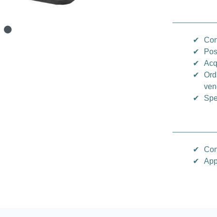
✔
Con
✔
Pos
✔
Acq
✔
Ord
vene
✔
Spe
✔
Con
✔
App