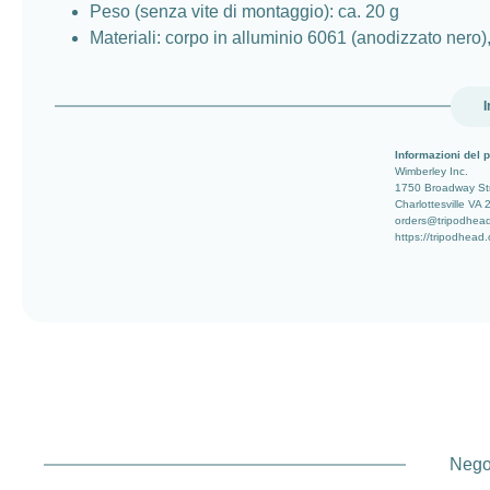
Peso (senza vite di montaggio): ca. 20 g
Materiali: corpo in alluminio 6061 (anodizzato nero), 
I
Informazioni del p
Wimberley Inc.
1750 Broadway St
Charlottesville VA
orders@tripodhea
https://tripodhead
Negoz