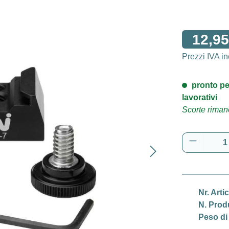
12,95
Prezzi IVA i
pronto pe
lavorativi
Scorte rimane
Quantità 
Nr. Arti
N. Prod
Peso di