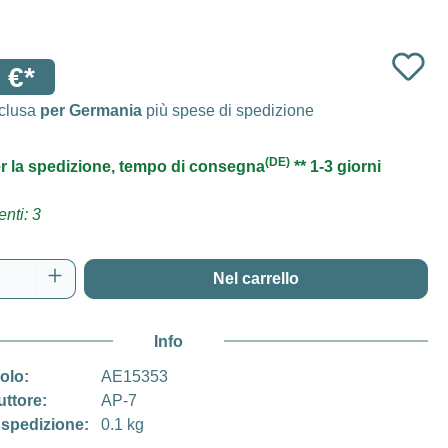
 €*
nclusa
per Germania
più spese di spedizione
(DE)
r la spedizione, tempo di consegna
** 1-3 giorni
nti: 3
del prodotto: inserisci la quantità desidera
Nel carrello
Info
colo:
AE15353
uttore:
AP-7
 spedizione:
0.1 kg