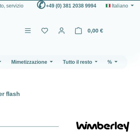
✆
to, servizio
+49 (0) 381 2038 9994
Italiano
0,00 €
Il carrello contiene 0 articoli
Mimetizzazione
Tutto il resto
%
r flash