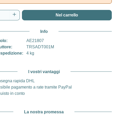
del prodotto: inserisci la quantità desidera
Nel carrello
Info
colo:
AE21807
uttore:
TRSADT001M
 spedizione:
4 kg
I vostri vantaggi
segna rapida DHL
sibile pagamento a rate tramite PayPal
uisto in conto
La nostra promessa