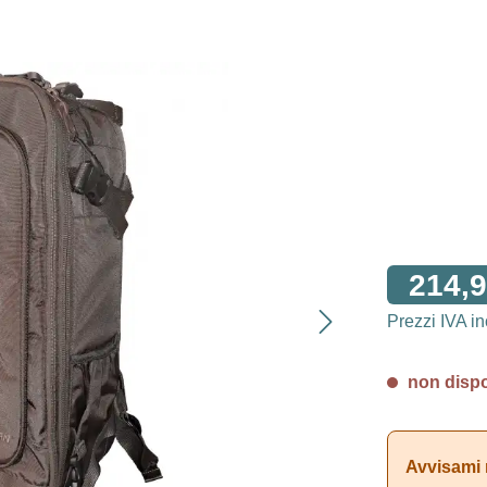
214,9
Prezzi IVA i
non dispon
Avvisami 