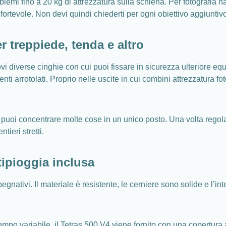
lemi fino a 20 kg di attrezzatura sulla schiena. Per fotografia na
ortevole. Non devi quindi chiederti per ogni obiettivo aggiuntivo
er treppiede, tenda e altro
 trovi diverse cinghie con cui puoi fissare in sicurezza ulteriore 
 arrotolati. Proprio nelle uscite in cui combini attrezzatura fo
puoi concentrare molte cose in un unico posto. Una volta regolat
ieri stretti.
ipioggia inclusa
pegnativi. Il materiale è resistente, le cerniere sono solide e l’
tempo variabile, il Tetras 500 V4 viene fornito con una copertur