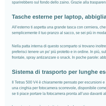
sparirebbero sul fondo dello zaino. Grazie alla traspare
Tasche esterne per laptop, abbigli
All’esterno ti aspetta una grande tasca con cerniera, che o
semplicemente il tuo pranzo al sacco, se sei più in moda
Nella patta interna di questo scomparto si trovano inoltr
preferisci tenere un po’ più protetto e in ordine. In più, 
frontale, spray antizanzare o snack. In poche parole: a
Sistema di trasporto per lunghe es
Il Tetras 500 V4 è chiaramente pensato per escursioni e uti
una cinghia per fotocamera scorrevole, disponibile come o
se ti piace portare la fotocamera pronta all’uso davanti a