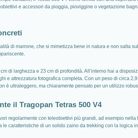
 obiettivi e accessori da pioggia, pioviggine o vegetazione bagna
oncreti
lità di marrone, che si mimetizza bene in natura e non salta subit
ppariscente.
cm di larghezza e 23 cm di profondità. All’interno hai a disposi
hi e attrezzatura fotografica completa. Con un peso di circa 2,9 
non è ultraleggero, ma chiaramente pensato per un utilizzo robus
ante il Tragopan Tetras 500 V4
ri regolarmente con teleobiettivi più grandi, ad esempio nella foto
le caratteristiche di un solido zaino da trekking con la logica in