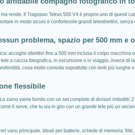
uo affidabile compagno fotografico in t
a rende. Il Tragopan Tetras 500 V4 è proprio uno di questi cand
portare in modo sicuro e confortevole grandi teleobiettivi, senza
Nessun problema, spazio per 500 mm e o
ica: accoglie obiettivi fino a 500 mm inclusa il corpo macchina o
tele a caccia fotografica, in escursione o in viaggio, invece di 
i profondità, cosa molto comoda soprattutto con lenti più lunghe o
one flessibile
 zaino viene fornito con un set completo di divisori imbottiti: 2 gr
ome ti serve, che tu sia in giro con un grande tele più un second
 vano principale. Ideali per batterie, schede di memoria, filtri, 