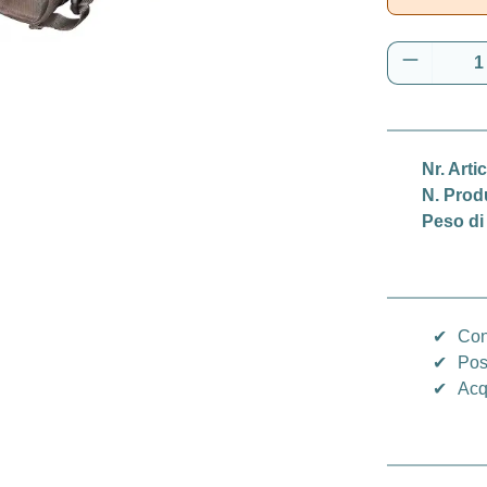
Quantità 
Nr. Arti
N. Prod
Peso di
✔
Con
✔
Pos
✔
Acq