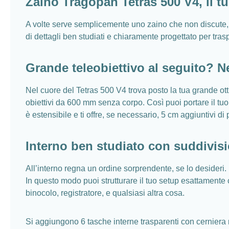
Zaino Tragopan Tetras 500 V4, il t
A volte serve semplicemente uno zaino che non discute, m
di dettagli ben studiati e chiaramente progettato per tras
Grande teleobiettivo al seguito? 
Nel cuore del Tetras 500 V4 trova posto la tua grande ott
obiettivi da 600 mm senza corpo. Così puoi portare il tuo 
è estensibile e ti offre, se necessario, 5 cm aggiuntivi d
Interno ben studiato con suddivisi
All’interno regna un ordine sorprendente, se lo desideri. Lo
In questo modo puoi strutturare il tuo setup esattamente c
binocolo, registratore, e qualsiasi altra cosa.
Si aggiungono 6 tasche interne trasparenti con cerniera nel