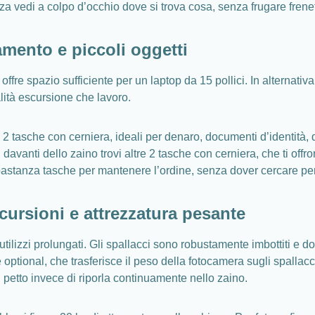
nza vedi a colpo d’occhio dove si trova cosa, senza frugare fren
amento e piccoli oggetti
ffre spazio sufficiente per un laptop da 15 pollici. In alternativ
lità escursione che lavoro.
e 2 tasche con cerniera, ideali per denaro, documenti d’identità,
sul davanti dello zaino trovi altre 2 tasche con cerniera, che ti 
bbastanza tasche per mantenere l’ordine, senza dover cercare pe
cursioni e attrezzatura pesante
lizzi prolungati. Gli spallacci sono robustamente imbottiti e dotat
ptional, che trasferisce il peso della fotocamera sugli spallacci
l petto invece di riporla continuamente nello zaino.