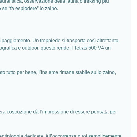
turalistica, osservazione della fauna o trekking più
 se “fa esplodere” lo zaino.
equipaggiamento. Un treppiede si trasporta così altrettanto
tografica e outdoor, questo rende il Tetras 500 V4 un
o tutto per bene, l’insieme rimane stabile sullo zaino,
intera costruzione dà l’impressione di essere pensata per
a antipioggia dedicata. All’occorrenza puoi semplicemente