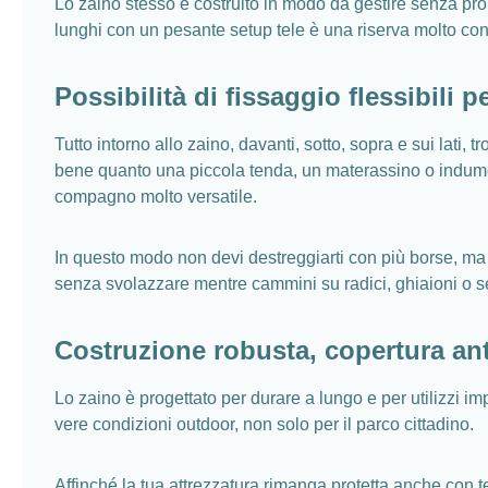
Lo zaino stesso è costruito in modo da gestire senza prob
lunghi con un pesante setup tele è una riserva molto conf
Possibilità di fissaggio flessibili p
Tutto intorno allo zaino, davanti, sotto, sopra e sui lati,
bene quanto una piccola tenda, un materassino o indumenti
compagno molto versatile.
In questo modo non devi destreggiarti con più borse, ma 
senza svolazzare mentre cammini su radici, ghiaioni o sent
Costruzione robusta, copertura ant
Lo zaino è progettato per durare a lungo e per utilizzi im
vere condizioni outdoor, non solo per il parco cittadino.
Affinché la tua attrezzatura rimanga protetta anche con 