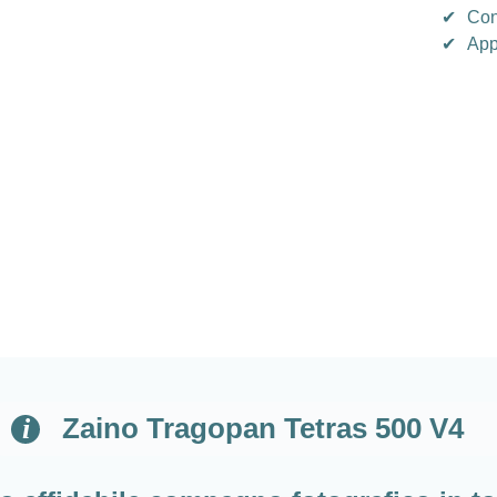
✔
Con
✔
App
Zaino Tragopan Tetras 500 V4