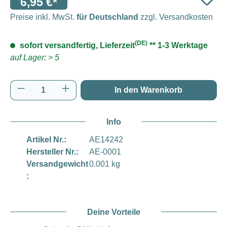
6,95 €*
Preise inkl. MwSt.
für Deutschland
zzgl. Versandkosten
(DE)
sofort versandfertig, Lieferzeit
** 1-3 Werktage
auf Lager: > 5
Produkt Anzahl: Gib den gewünschten Wert e
In den Warenkorb
Info
Artikel Nr.:
AE14242
Hersteller Nr.:
AE-0001
Versandgewicht
0.001 kg
:
Deine Vorteile