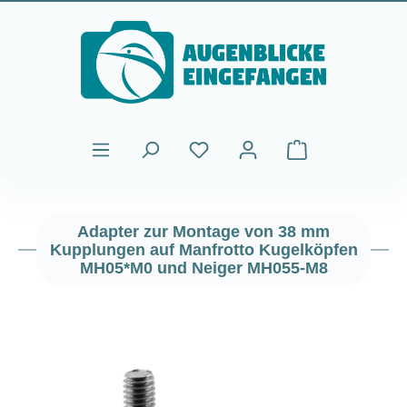
Zum Hauptinhalt springen
Warenkorb enthält
Adapter zur Montage von 38 mm
Kupplungen auf Manfrotto Kugelköpfen
MH05*M0 und Neiger MH055-M8